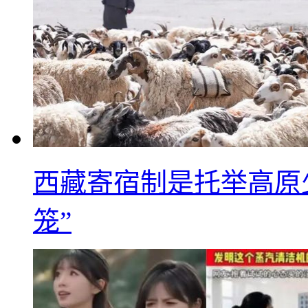
西藏寄宿制是托举高原
笼”