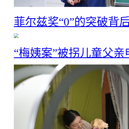
菲尔兹奖“0”的突破背
“梅姨案”被拐儿童父