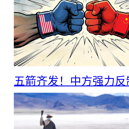
五箭齐发！中方强力反