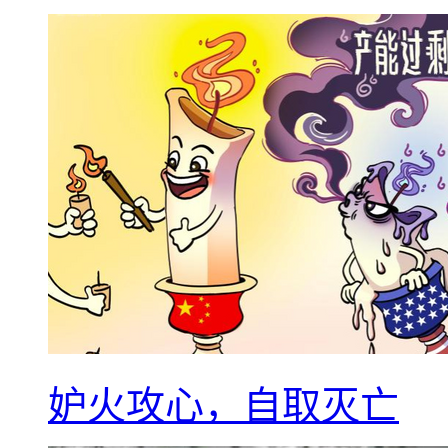
妒火攻心，自取灭亡