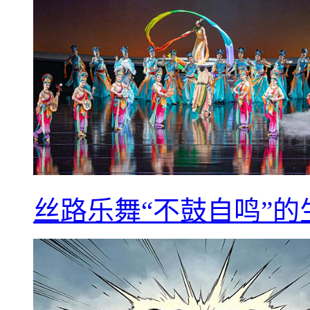
丝路乐舞“不鼓自鸣”