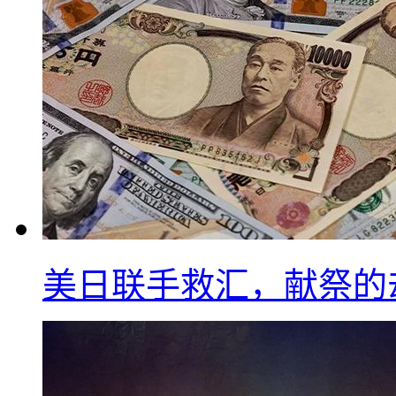
美日联手救汇，献祭的