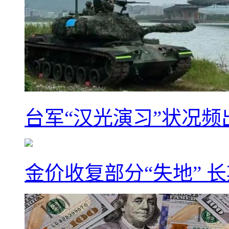
台军“汉光演习”状况频
金价收复部分“失地” 