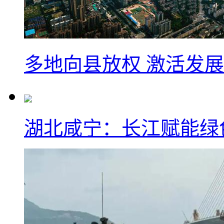
多地向县放权 激活发
湖北咸宁：长江赋能绿