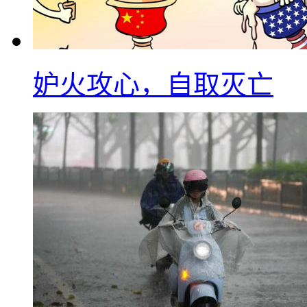
妒火攻心，自取灭亡