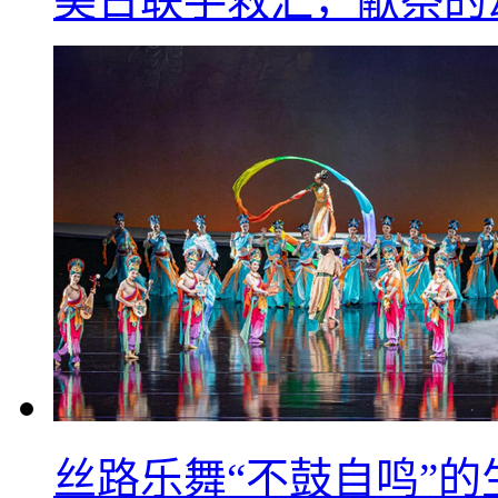
美日联手救汇，献祭的
丝路乐舞“不鼓自鸣”