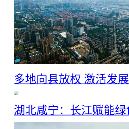
多地向县放权 激活发
湖北咸宁：长江赋能绿