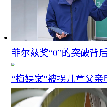
菲尔兹奖“0”的突破背
“梅姨案”被拐儿童父