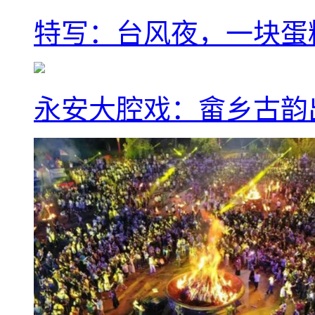
特写：台风夜，一块蛋
永安大腔戏：畲乡古韵