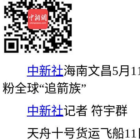
中新社
海南文昌5月1
粉全球“追箭族”
中新社
记者 符宇群
天舟十号货运飞船11