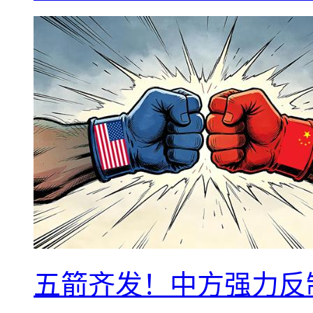
五箭齐发！中方强力反