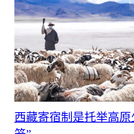
西藏寄宿制是托举高原
笼”