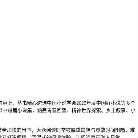
上，丛书精心遴选中国小说学会2025年度中国好小说等多个
部中短篇小说集，涵盖青春回望、精神世界探索、乡土叙事、小
节奏加快的当下，大众阅读时常被厚重篇幅与零散时间阻隔，难
读者打造便捷、沉浸式的阅读体验，让阅读真正融入日常。