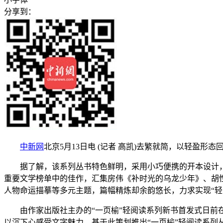
分享到：
中新网
北京5月13日电 (记者 高凯)去繁就简，以轻盈形
据了解，该系列丛书特色鲜明，采用小巧便携的开本设计，书
重要文学榜单中的佳作，汇集房伟《补时光的乌龙少年》、胡
人物命运描摹等多元主题，篇幅精炼却余韵悠长，力求实现“轻
由作家出版社主办的“一页榆”轻阅读系列新书首发式日前在
以沉下心感受文字魅力。基于此策划推出“一页榆”轻阅读系