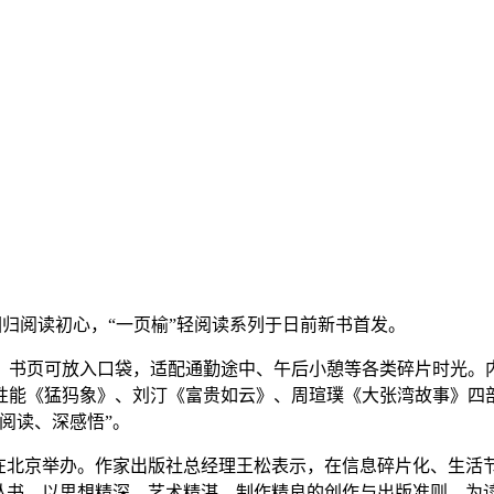
态回归阅读初心，“一页榆”轻阅读系列于日前新书首发。
页可放入口袋，适配通勤途中、午后小憩等各类碎片时光。内容
性能《猛犸象》、刘汀《富贵如云》、周瑄璞《大张湾故事》四
阅读、深感悟”。
北京举办。作家出版社总经理王松表示，在信息碎片化、生活
列丛书，以思想精深、艺术精湛、制作精良的创作与出版准则，为