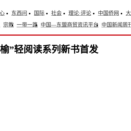
心
东西问
国际
社会
理论·评论
中国侨网
大
识
宗教
一带一路
中国—东盟商贸资讯平台
中国新闻周
页榆”轻阅读系列新书首发