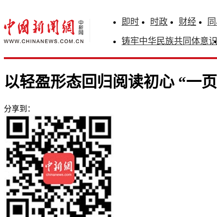
即时
时政
财经
同
铸牢中华民族共同体意
以轻盈形态回归阅读初心 “一
分享到：