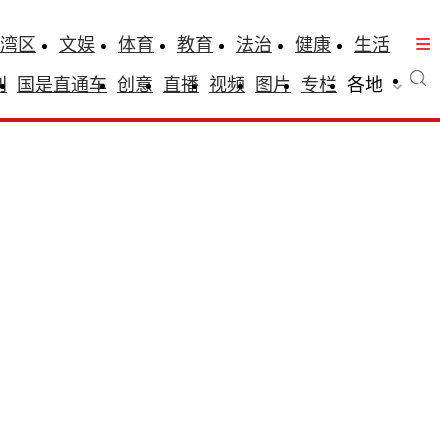
湾区
文娱
体育
教育
法治
健康
生活
刊
国是直通车
创意
直播
视频
图片
专栏
各地