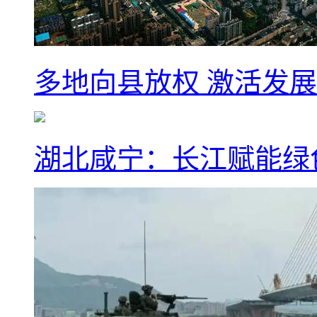
多地向县放权 激活发
湖北咸宁：长江赋能绿