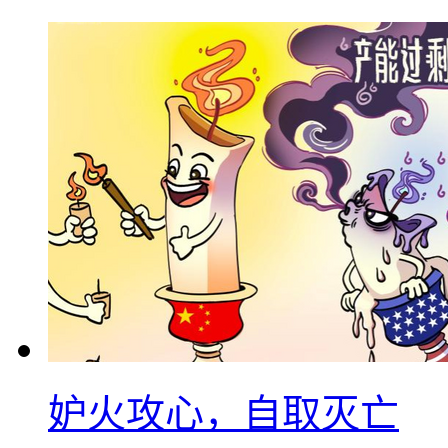
妒火攻心，自取灭亡