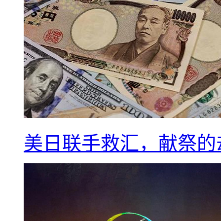
美日联手救汇，献祭的