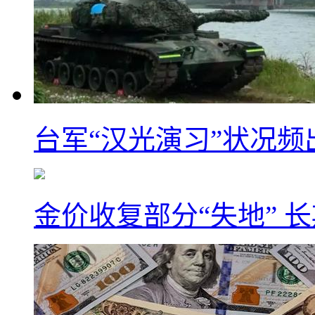
台军“汉光演习”状况频
金价收复部分“失地” 