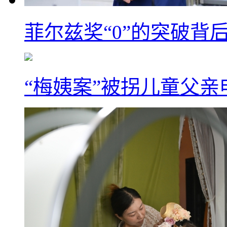
菲尔兹奖“0”的突破背
“梅姨案”被拐儿童父