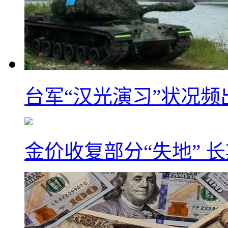
台军“汉光演习”状况频
金价收复部分“失地” 