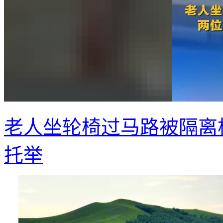
老人坐轮椅过马路被隔离
托举