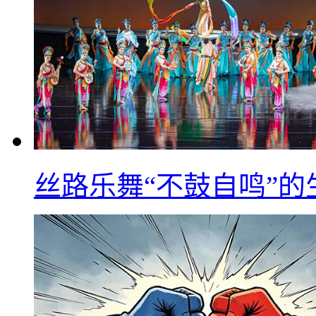
丝路乐舞“不鼓自鸣”