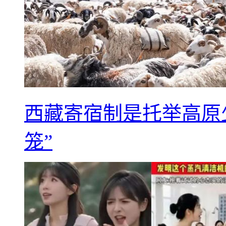
西藏寄宿制是托举高原
笼”