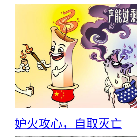
妒火攻心，自取灭亡