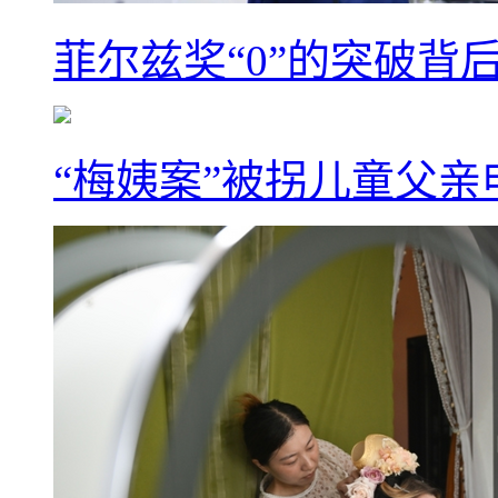
菲尔兹奖“0”的突破背
“梅姨案”被拐儿童父