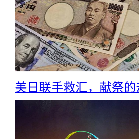
美日联手救汇，献祭的