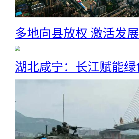
多地向县放权 激活发
湖北咸宁：长江赋能绿