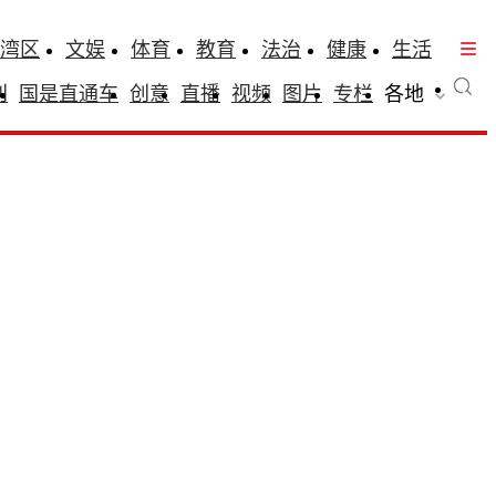
湾区
文娱
体育
教育
法治
健康
生活
刊
国是直通车
创意
直播
视频
图片
专栏
各地