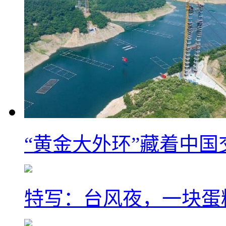
“黄金大外环”藏着中
特写：台风夜，一块蛋