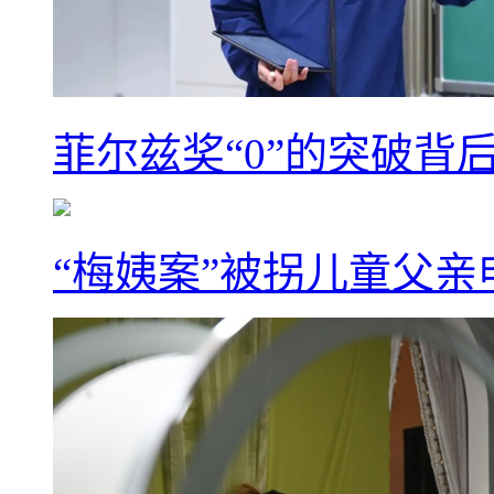
菲尔兹奖“0”的突破背
“梅姨案”被拐儿童父