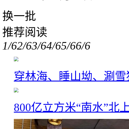
换一批
推荐阅读
1/6
2/6
3/6
4/6
5/6
6/6
穿林海、睡山坳、涮雪
800亿立方米“南水”北