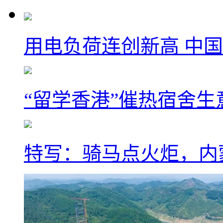
用电负荷连创新高 中国
“留学香港”催热宿舍生
特写：骑马点火炬，内