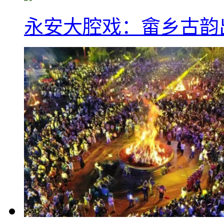
永安大腔戏：畲乡古韵