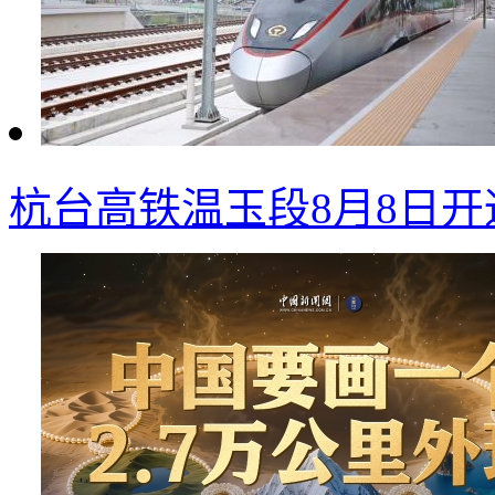
杭台高铁温玉段8月8日开