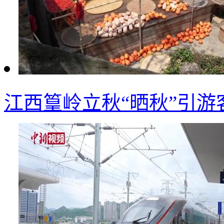
江西篁岭立秋“晒秋”引游