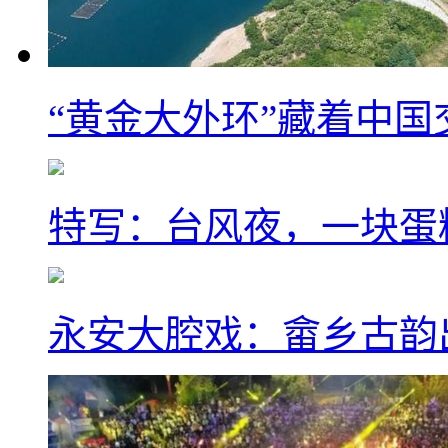
“黄金大外环”藏着中
特写：台风夜，一块蛋
永安大腔戏：畲乡古韵