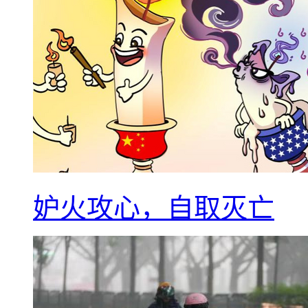
妒火攻心，自取灭亡