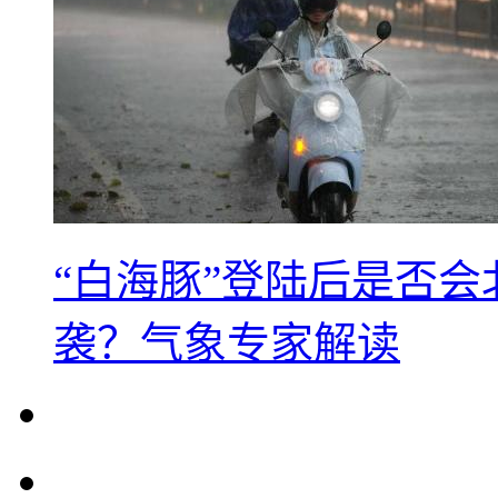
“白海豚”登陆后是否会
袭？气象专家解读