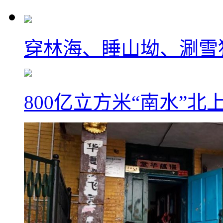
穿林海、睡山坳、涮雪
800亿立方米“南水”北