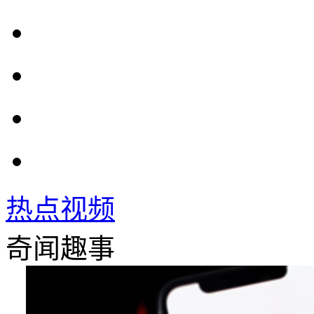
热点视频
奇闻趣事