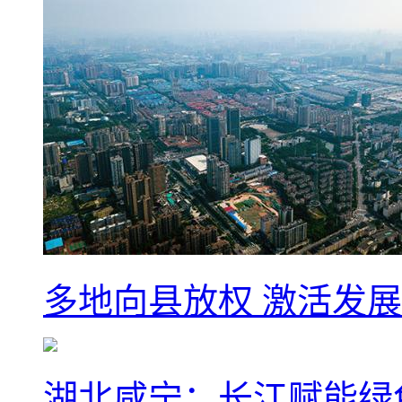
多地向县放权 激活发
湖北咸宁：长江赋能绿