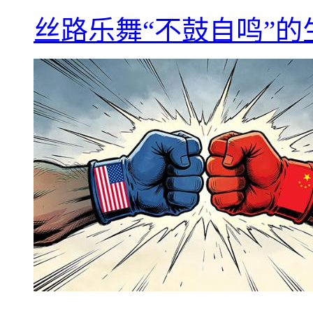
丝路乐舞“不鼓自鸣”