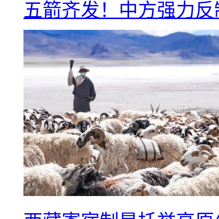
五箭齐发！中方强力反