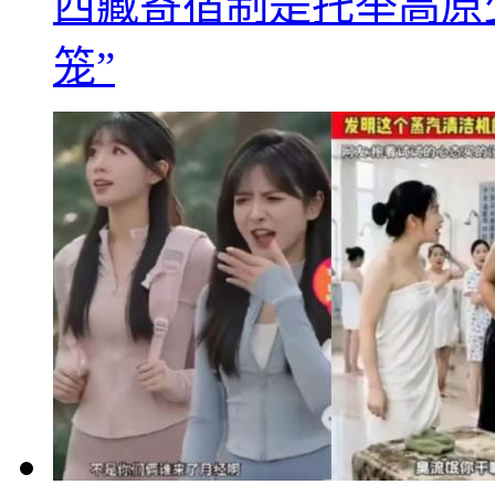
西藏寄宿制是托举高原
笼”