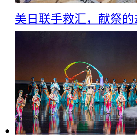
美日联手救汇，献祭的