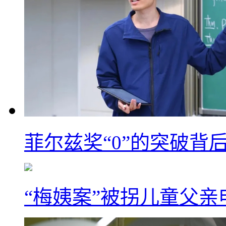
菲尔兹奖“0”的突破背
“梅姨案”被拐儿童父