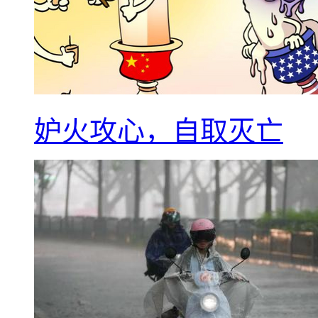
妒火攻心，自取灭亡