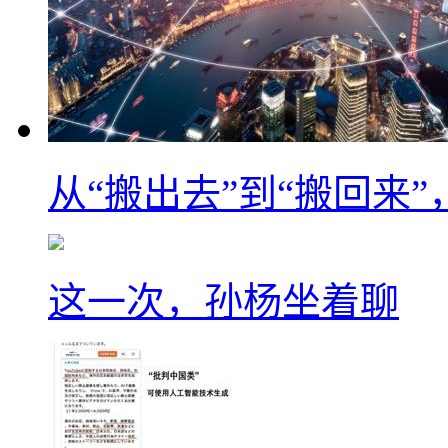
从“搬出去”到“搬回来
这一次，孙杨坐着聊