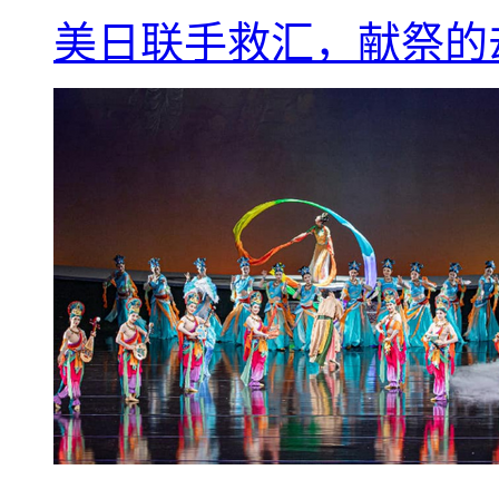
美日联手救汇，献祭的