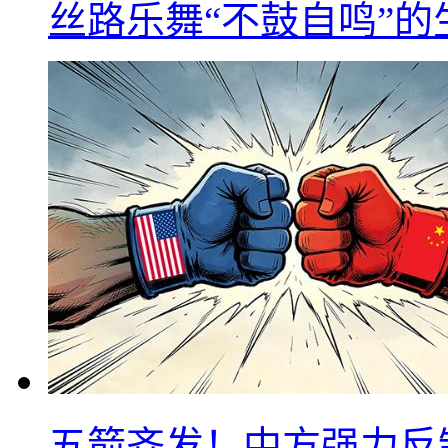
丝路乐舞“不鼓自鸣”
五箭齐发！中方强力反