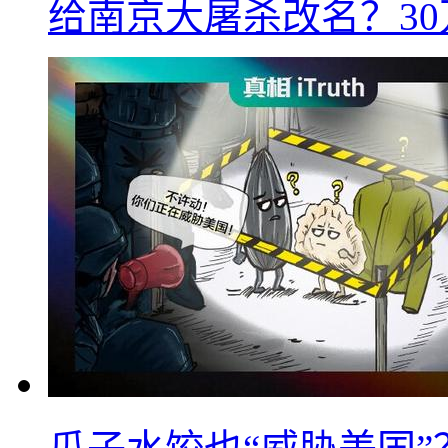
给南京大屠杀改名？3