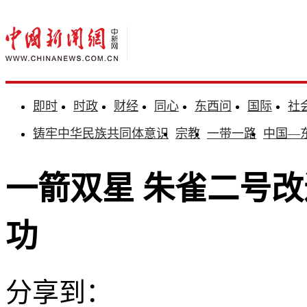
即时
时政
财经
同心
东西问
国际
社
铸牢中华民族共同体意识
宗教
一带一路
中国—
一箭双星 朱雀二号
功
分享到：