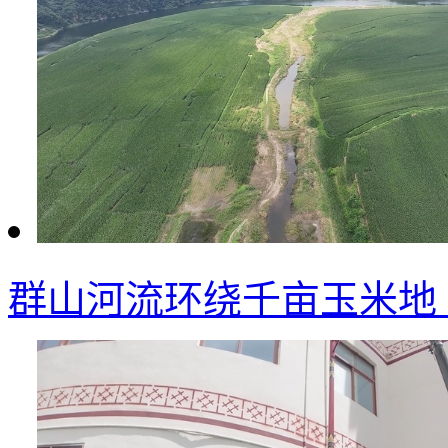
群山河流环绕千亩玉米地 