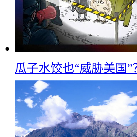
瓜子水饺也“威胁美国”