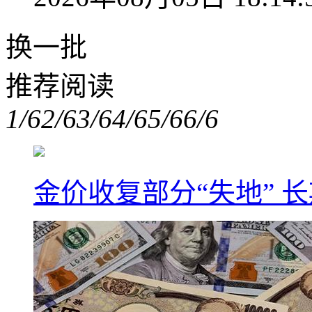
换一批
推荐阅读
1/6
2/6
3/6
4/6
5/6
6/6
金价收复部分“失地” 