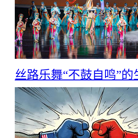
丝路乐舞“不鼓自鸣”