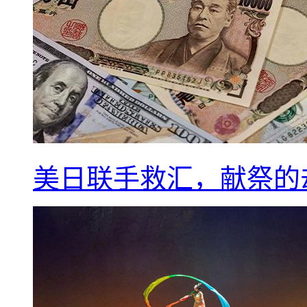
美日联手救汇，献祭的