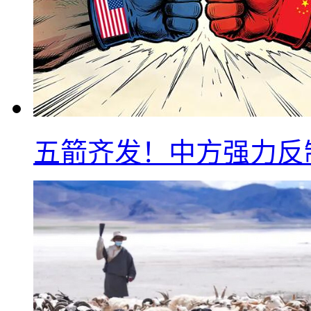
五箭齐发！中方强力反