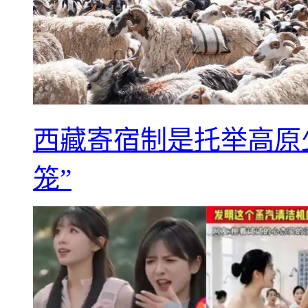
西藏寄宿制是托举高原
笼”