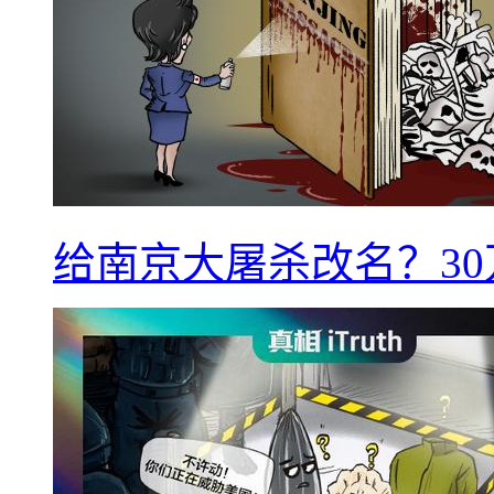
给南京大屠杀改名？3