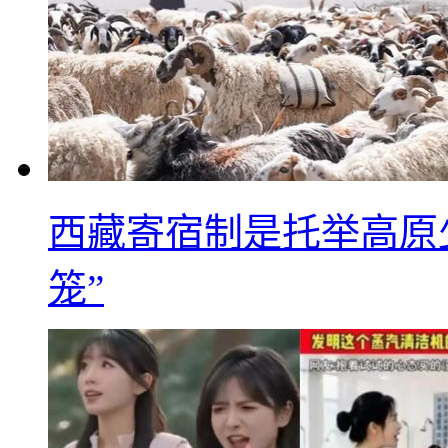
西藏寄宿制是托举高原
笼”