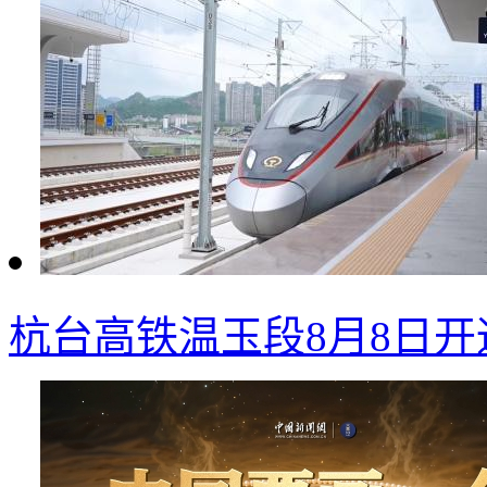
杭台高铁温玉段8月8日开