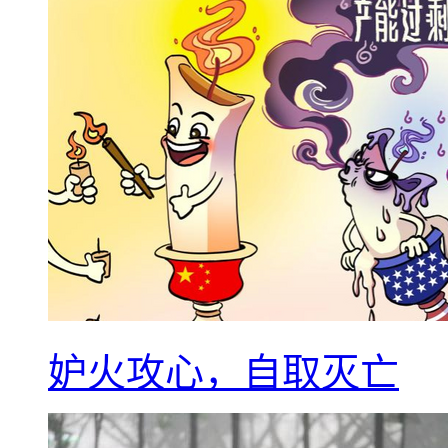
妒火攻心，自取灭亡