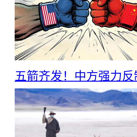
五箭齐发！中方强力反