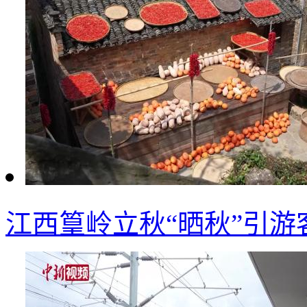
江西篁岭立秋“晒秋”引游