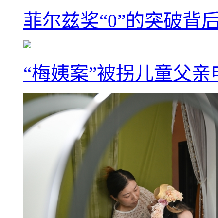
菲尔兹奖“0”的突破背
“梅姨案”被拐儿童父