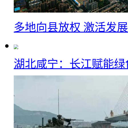
多地向县放权 激活发
湖北咸宁：长江赋能绿