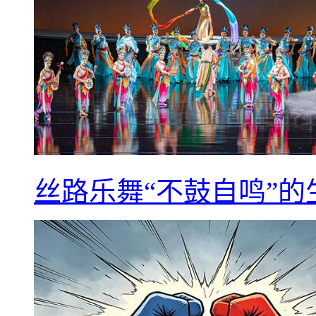
丝路乐舞“不鼓自鸣”