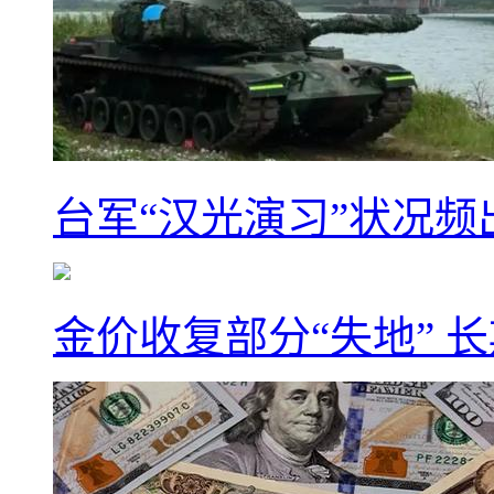
台军“汉光演习”状况频
金价收复部分“失地” 