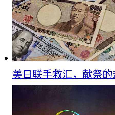
美日联手救汇，献祭的