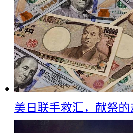
美日联手救汇，献祭的