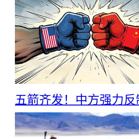
五箭齐发！中方强力反