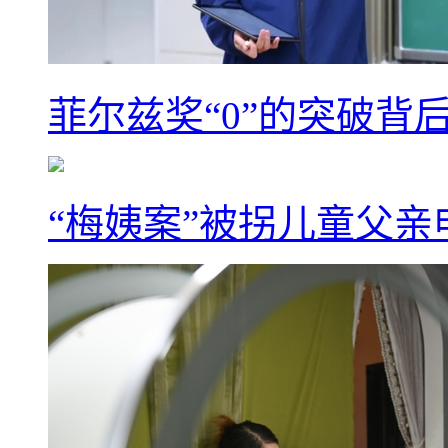
菲尔兹奖“0”的突破背
“梅姨案”被拐儿童父