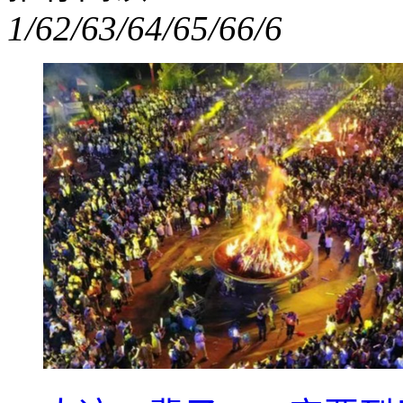
1/6
2/6
3/6
4/6
5/6
6/6