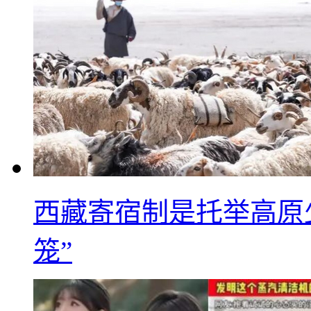
西藏寄宿制是托举高原
笼”