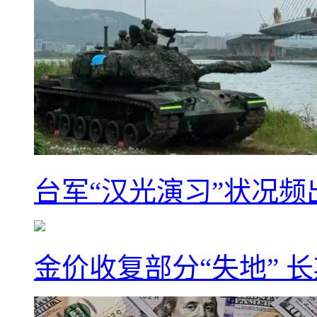
台军“汉光演习”状况频
金价收复部分“失地” 