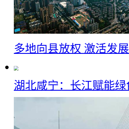
多地向县放权 激活发
湖北咸宁：长江赋能绿