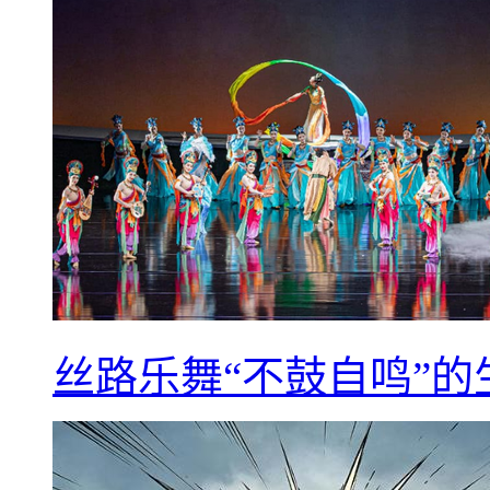
丝路乐舞“不鼓自鸣”