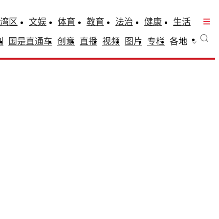
湾区
文娱
体育
教育
法治
健康
生活
刊
国是直通车
创意
直播
视频
图片
专栏
各地