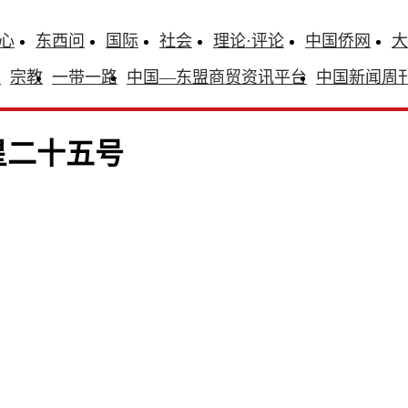
心
东西问
国际
社会
理论·评论
中国侨网
大
识
宗教
一带一路
中国—东盟商贸资讯平台
中国新闻周
星二十五号