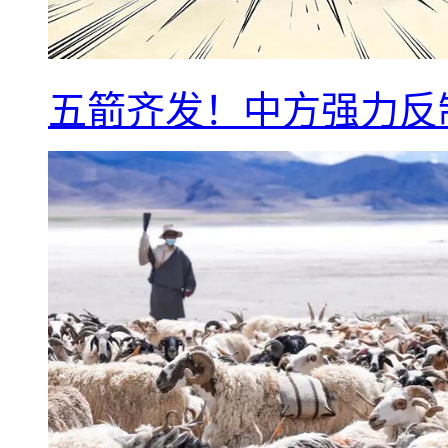
五箭齐发！中方强力反