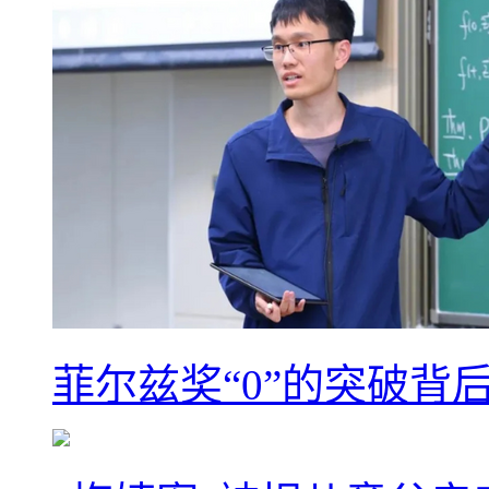
菲尔兹奖“0”的突破背