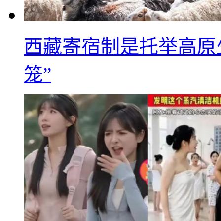
西藏寄宿制是托举高原
笼”