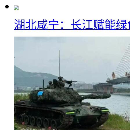
湖北咸宁：长江赋能绿