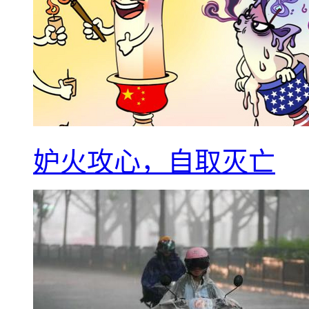
妒火攻心，自取灭亡