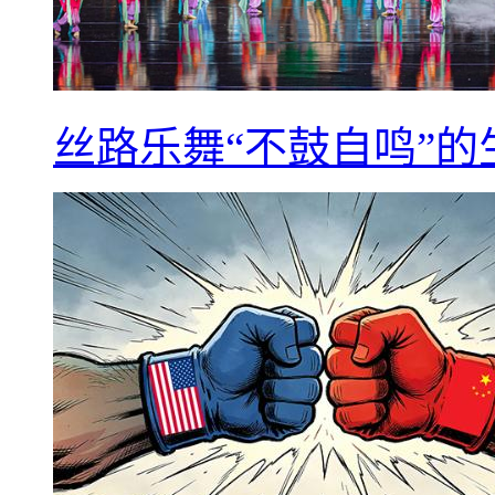
丝路乐舞“不鼓自鸣”