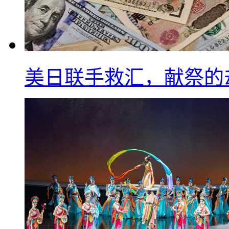
美日联手救汇，献祭的