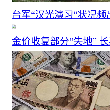
台军“汉光演习”状况频
金价收复部分“失地” 