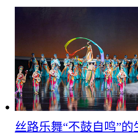
丝路乐舞“不鼓自鸣”