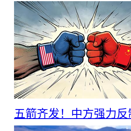
五箭齐发！中方强力反