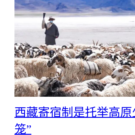
西藏寄宿制是托举高原
笼”