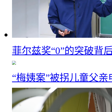
菲尔兹奖“0”的突破背
“梅姨案”被拐儿童父