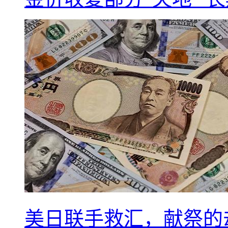
美日联手救汇，献祭的