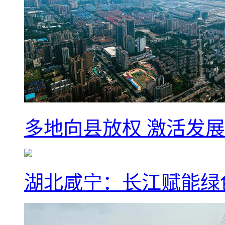
多地向县放权 激活发
湖北咸宁：长江赋能绿