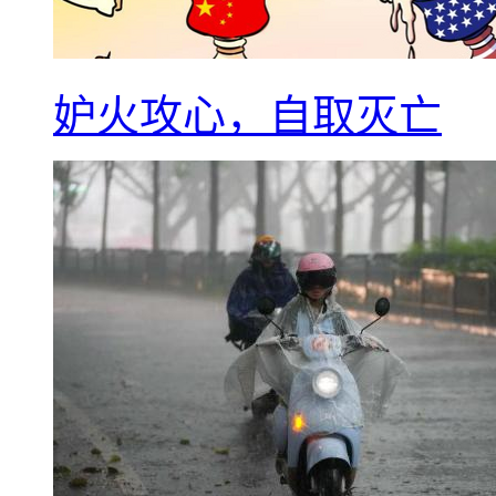
妒火攻心，自取灭亡