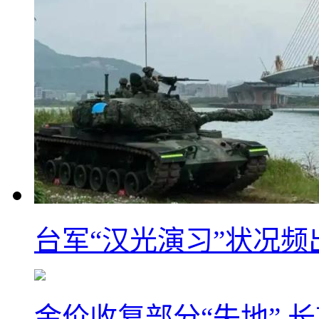
台军“汉光演习”状况频
金价收复部分“失地” 