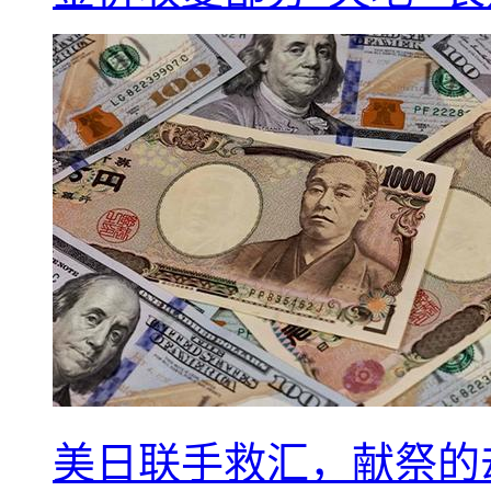
美日联手救汇，献祭的