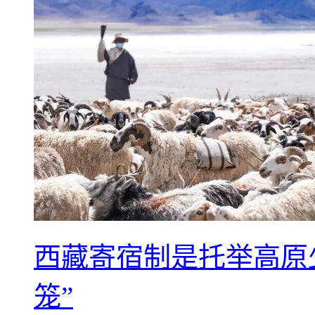
西藏寄宿制是托举高原
笼”