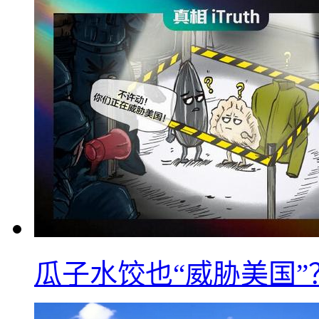
瓜子水饺也“威胁美国”