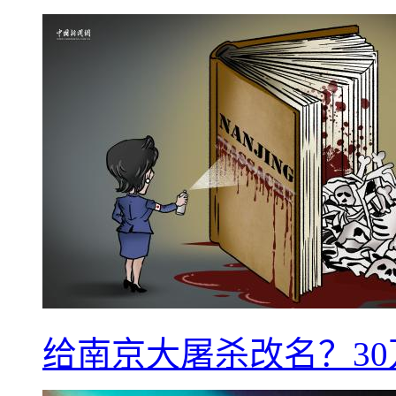
给南京大屠杀改名？3