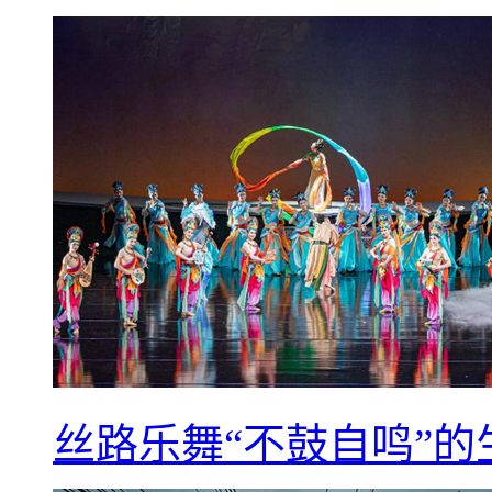
丝路乐舞“不鼓自鸣”