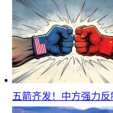
五箭齐发！中方强力反