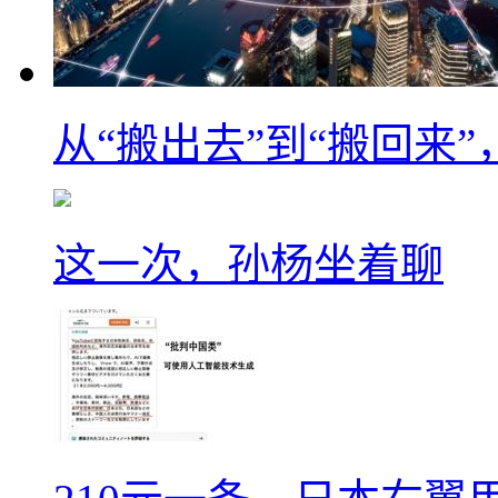
从“搬出去”到“搬回来
这一次，孙杨坐着聊