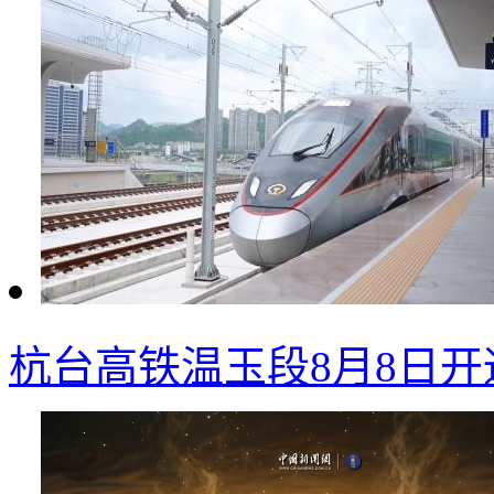
杭台高铁温玉段8月8日开