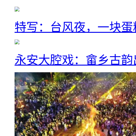
特写：台风夜，一块蛋
永安大腔戏：畲乡古韵