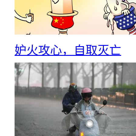
妒火攻心，自取灭亡