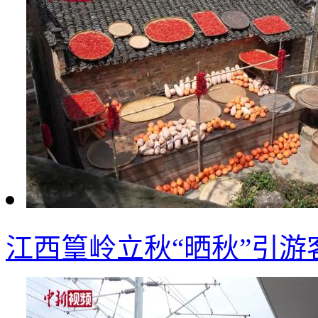
江西篁岭立秋“晒秋”引游