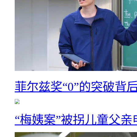
菲尔兹奖“0”的突破背
“梅姨案”被拐儿童父