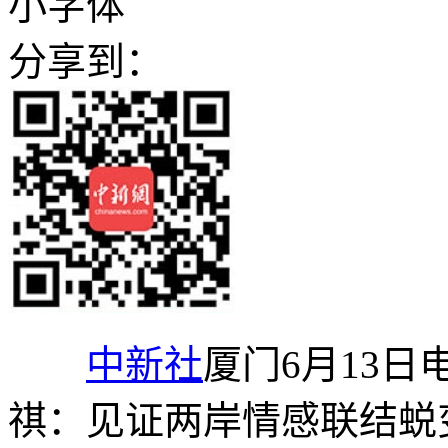
小字体
分享到：
中新社
厦门6月13日
祺：见证两岸情感联结蜕