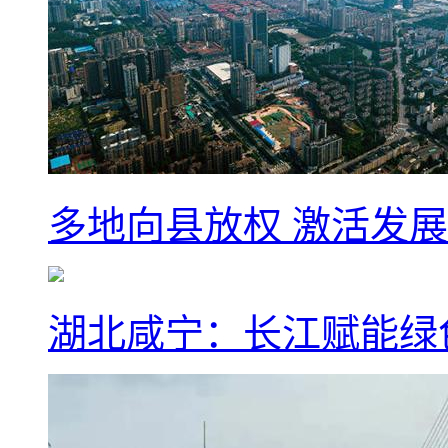
多地向县放权 激活发
湖北咸宁：长江赋能绿