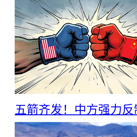
五箭齐发！中方强力反