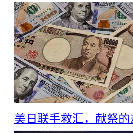
美日联手救汇，献祭的