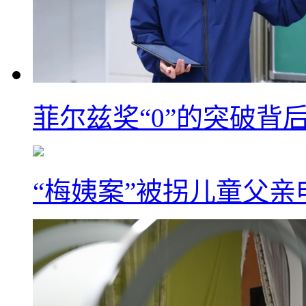
菲尔兹奖“0”的突破背
“梅姨案”被拐儿童父