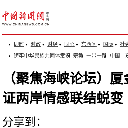
即时
时政
财经
同心
东西问
国际
社
铸牢中华民族共同体意识
宗教
一带一路
中国—
（聚焦海峡论坛）厦
证两岸情感联结蜕变
分享到：