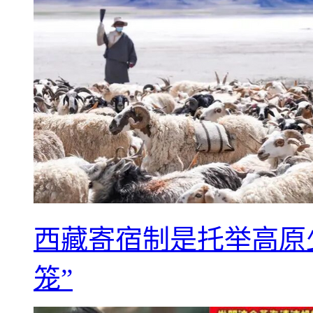
西藏寄宿制是托举高原
笼”