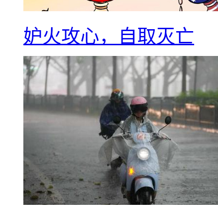
妒火攻心，自取灭亡