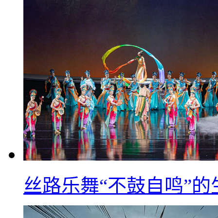
丝路乐舞“不鼓自鸣”