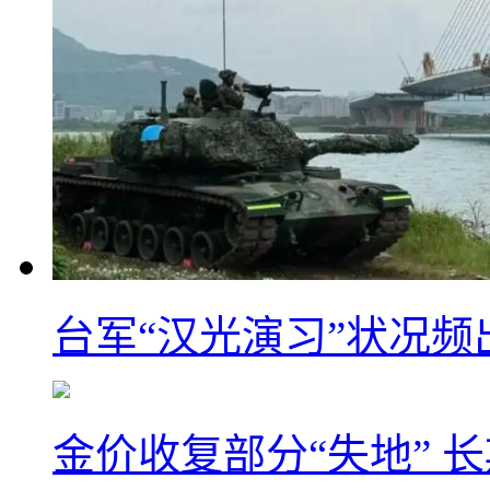
台军“汉光演习”状况频
金价收复部分“失地” 