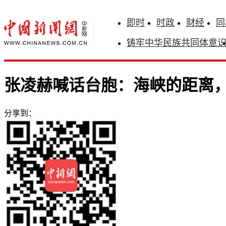
即时
时政
财经
同
铸牢中华民族共同体意
张凌赫喊话台胞：海峡的距离
分享到：