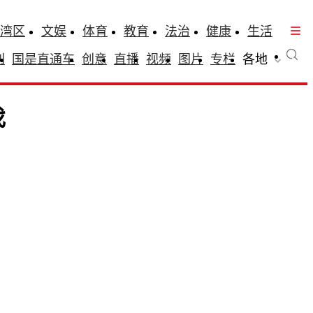
湾区
文娱
体育
教育
法治
健康
生活
刊
国是直通车
创意
直播
视频
图片
专栏
各地
伐