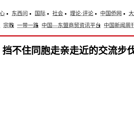
心
东西问
国际
社会
理论·评论
中国侨网
大
识
宗教
一带一路
中国—东盟商贸资讯平台
中国新闻周
，挡不住同胞走亲走近的交流步