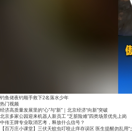
钓鱼佬夜钓顺手救下2名落水少年
热门视频
经济高质量发展里的“心”与“新”｜北京经济“向新”突破
北京多家公园迎来机器人新员工 “乏脏险难”四类场景优先上岗
中传王牌专业取消艺考，释放什么信号？
【百万庄小课堂】三伏天蚊虫叮咬止痒存误区 医生提醒勿乱用“