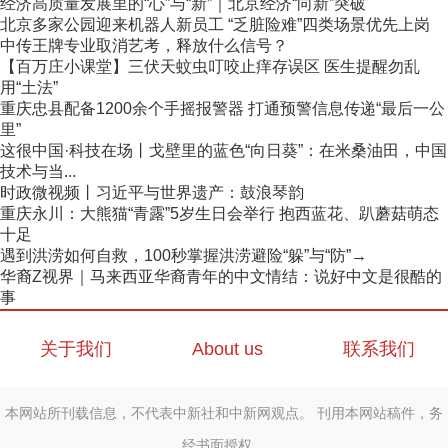
经济高质量发展里的“心”与“新”｜北京经济“向新”突破
北京多家公园迎来机器人新员工 “乏脏险难”四类场景优先上岗
中传王牌专业取消艺考，释放什么信号？
【百万庄小课堂】三伏天蚊虫叮咬止痒存误区 医生提醒勿乱
用“土法”
重庆忠县配备1200余个手摇报警器 打通预警信息传递“最后一公
里”
这很中国·科技在场丨戈壁里的蓝色“向日葵”：在米桑油田，中国
技术与当...
时政微视频丨习近平与世界遗产：鼓浪琴韵
重庆永川：大熊猫“青露”5岁生日会举行 抱西蓝花、趴蘑菇萌态
十足
遇到洪涝如何自救，100秒掌握洪涝避险“躲”与“防”→
华裔Z视界｜马来西亚华裔青年的中文情结：说好中文是很酷的
事
关于我们
About us
联系我们
本网站所刊载信息，不代表中新社和中新网观点。 刊用本网站稿件，务
经书面授权。