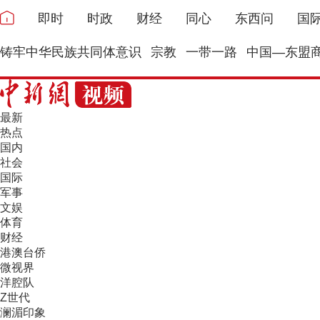
即时
时政
财经
同心
东西问
国
铸牢中华民族共同体意识
宗教
一带一路
中国—东盟
最新
热点
国内
社会
国际
军事
文娱
体育
财经
港澳台侨
微视界
洋腔队
Z世代
澜湄印象