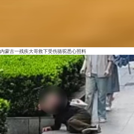
内蒙古一残疾大哥救下受伤骆驼悉心照料