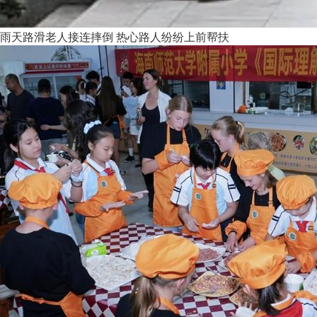
雨天路滑老人接连摔倒 热心路人纷纷上前帮扶