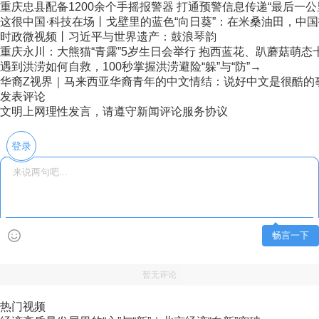
重庆忠县配备1200余个手摇报警器 打通预警信息传递“最后一公
这很中国·科技在场丨戈壁里的蓝色“向日葵”：在米桑油田，中国技
时政微视频丨习近平与世界遗产：鼓浪琴韵
重庆永川：大熊猫“青露”5岁生日会举行 抱西蓝花、趴蘑菇萌态
遇到洪涝如何自救，100秒掌握洪涝避险“躲”与“防”→
华裔Z视界｜马来西亚华裔青年的中文情结：说好中文是很酷的
发表评论
文明上网理性发言，请遵守新闻评论服务协议
登录
畅言一下
暂无评论
热门视频