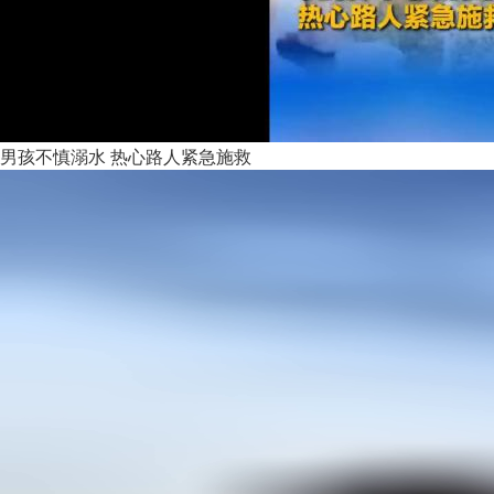
男孩不慎溺水 热心路人紧急施救