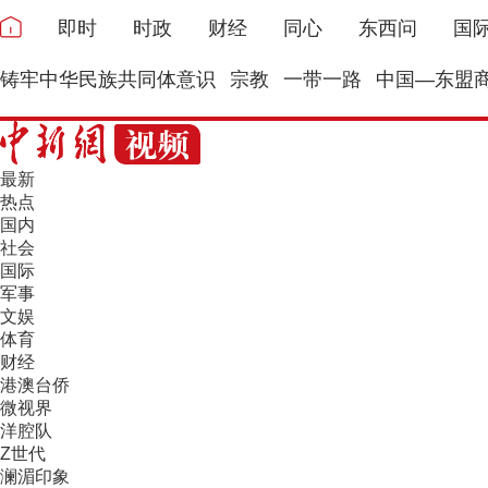
即时
时政
财经
同心
东西问
国
铸牢中华民族共同体意识
宗教
一带一路
中国—东盟
最新
热点
国内
社会
国际
军事
文娱
体育
财经
港澳台侨
微视界
洋腔队
Z世代
澜湄印象