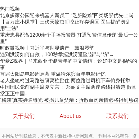
热门视频
北京多家公园迎来机器人新员工 “乏脏险难”四类场景优先上岗
【百万庄小课堂】三伏天蚊虫叮咬止痒存误区 医生提醒勿乱
用“土法”
重庆忠县配备1200余个手摇报警器 打通预警信息传递“最后一公
里”
时政微视频丨习近平与世界遗产：鼓浪琴韵
遇到洪涝如何自救，100秒掌握洪涝避险“躲”与“防”→
华裔Z视界｜马来西亚华裔青年的中文情结：说好中文是很酷的
事
首届太阳岛电影周启幕 重温哈尔滨百年电影记忆
老人坐轮椅过马路被隔离柱挡住 两位路过司机下车俯身托举
中国国民党前副主席夏立言： 郑丽文主席两岸路线很清楚 做堂
堂正正中国...
“梅姨”真实姓名曝光 被拐儿童父亲：拆散血肉亲情必将得到惩罚
关于我们
About us
联系我们
本网站所刊载信息，不代表中新社和中新网观点。 刊用本网站稿件，务