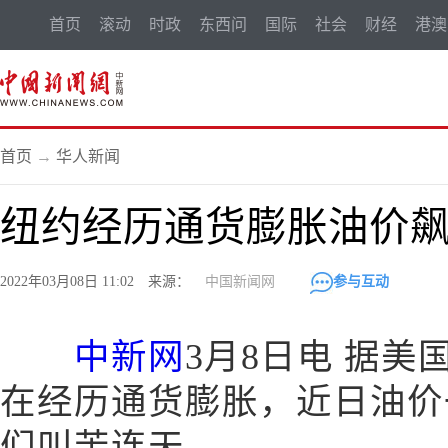
首页
滚动
时政
东西问
国际
社会
财经
港澳
首页
→
华人新闻
纽约经历通货膨胀油价飙
2022年03月08日 11:02 来源：
中国新闻网
参与互动
中新网
3月8日电 据
在经历通货膨胀，近日油价
们叫苦连天。