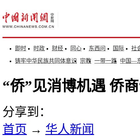
即时
时政
财经
同心
东西问
国际
社
铸牢中华民族共同体意识
宗教
一带一路
中国—
“侨”见消博机遇 侨
分享到：
首页
→
华人新闻