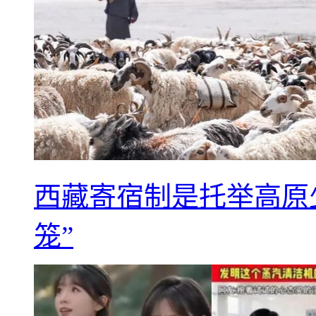
西藏寄宿制是托举高原
笼”