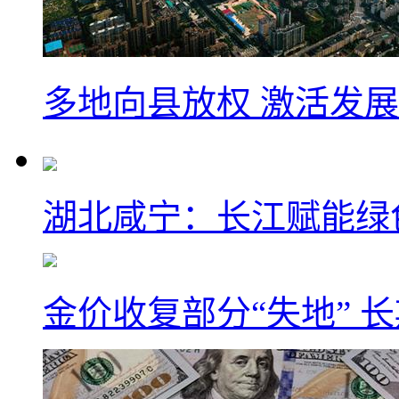
多地向县放权 激活发
湖北咸宁：长江赋能绿
金价收复部分“失地” 