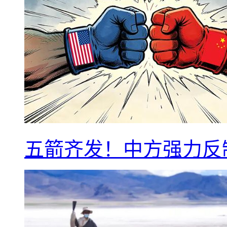
五箭齐发！中方强力反