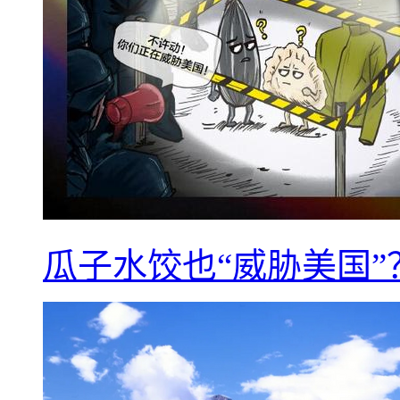
瓜子水饺也“威胁美国”