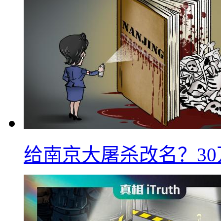
给南京大屠杀改名？3