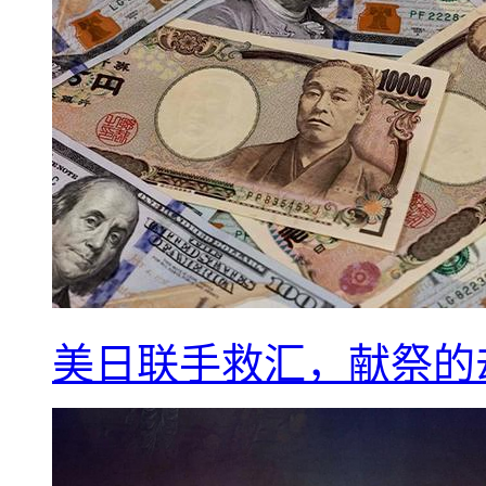
美日联手救汇，献祭的