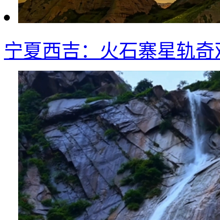
宁夏西吉：火石寨星轨奇