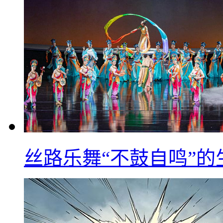
丝路乐舞“不鼓自鸣”