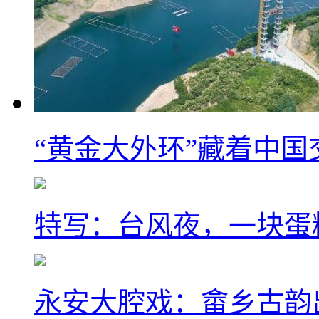
“黄金大外环”藏着中
特写：台风夜，一块蛋
永安大腔戏：畲乡古韵