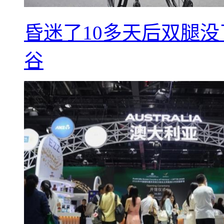
昏迷了10多天后双腿没
谷