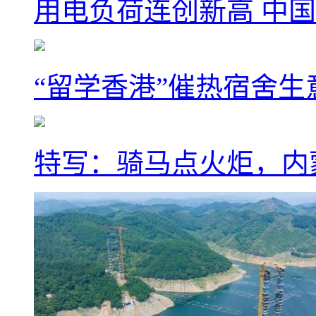
用电负荷连创新高 中国
“留学香港”催热宿舍生
特写：骑马点火炬，内