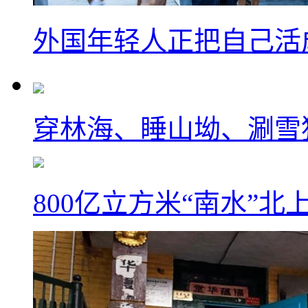
外国年轻人正把自己活成
穿林海、睡山坳、涮雪
800亿立方米“南水”北