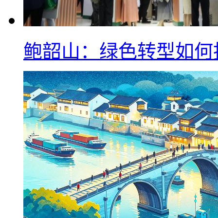
鲍韶山：绿色转型如何