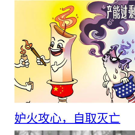
妒火攻心，自取灭亡