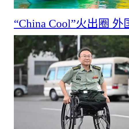
“China Cool”火