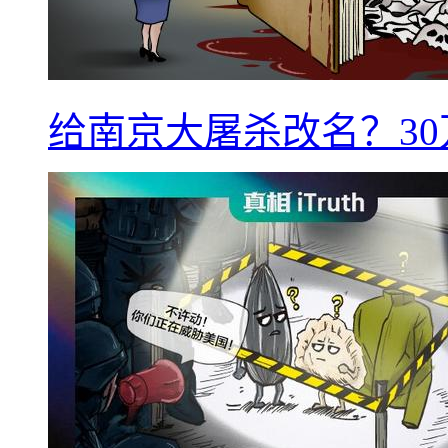
给南京大屠杀改名？3