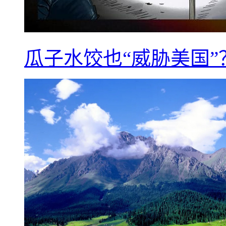
瓜子水饺也“威胁美国”