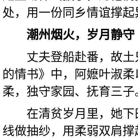
处，用一份同乡情谊撑起
潮州烟火，岁月静守
丈夫登船赴番，故土只
的情书》中，阿嬷叶淑柔
柔，独守家园、抚育三子
在清贫岁月里，她下田
线做抽纱，用柔弱双肩撑