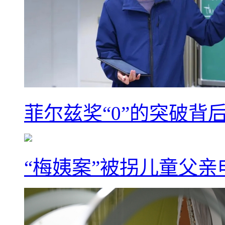
菲尔兹奖“0”的突破背
“梅姨案”被拐儿童父