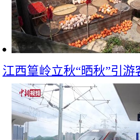
江西篁岭立秋“晒秋”引游