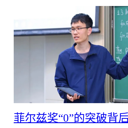
菲尔兹奖“0”的突破背