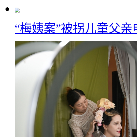
“梅姨案”被拐儿童父