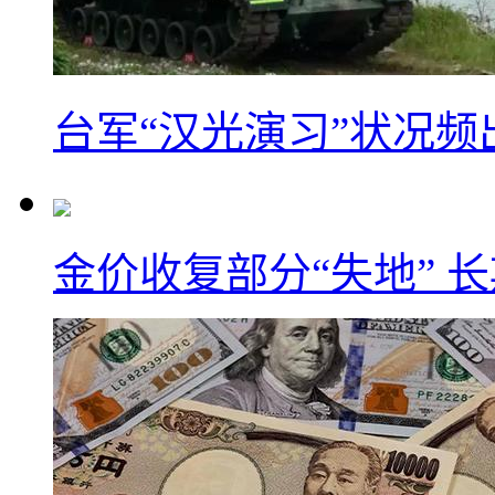
台军“汉光演习”状况频
金价收复部分“失地” 