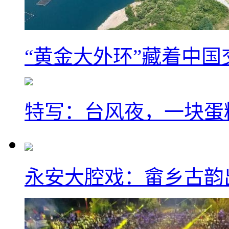
“黄金大外环”藏着中
特写：台风夜，一块蛋
永安大腔戏：畲乡古韵