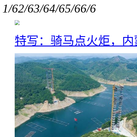
1/6
2/6
3/6
4/6
5/6
6/6
特写：骑马点火炬，内