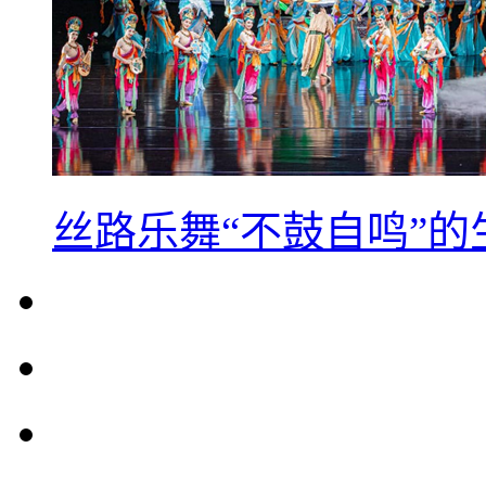
丝路乐舞“不鼓自鸣”