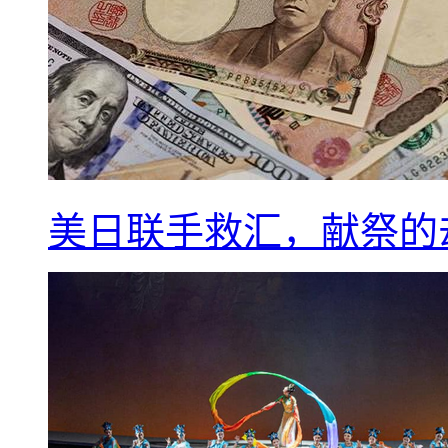
美日联手救汇，献祭的