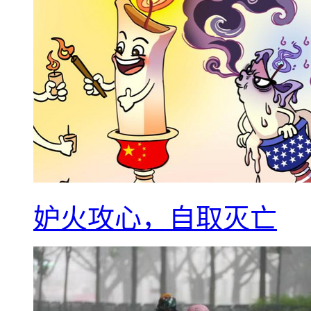
妒火攻心，自取灭亡