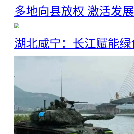
多地向县放权 激活发
湖北咸宁：长江赋能绿