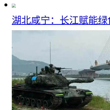
湖北咸宁：长江赋能绿