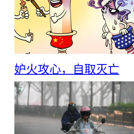
妒火攻心，自取灭亡