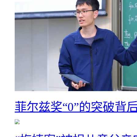
菲尔兹奖“0”的突破背