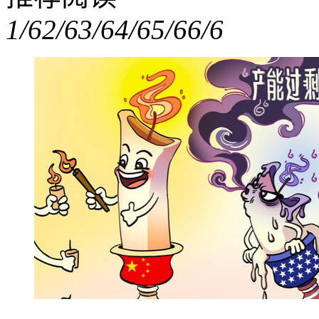
1/6
2/6
3/6
4/6
5/6
6/6