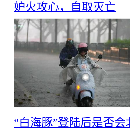
妒火攻心，自取灭亡
“白海豚”登陆后是否会