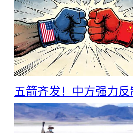
五箭齐发！中方强力反