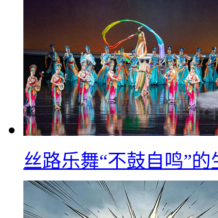
丝路乐舞“不鼓自鸣”