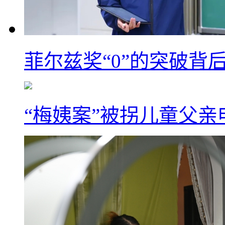
菲尔兹奖“0”的突破背
“梅姨案”被拐儿童父