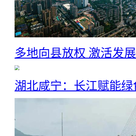
多地向县放权 激活发
湖北咸宁：长江赋能绿