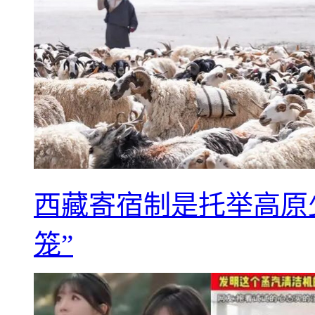
西藏寄宿制是托举高原
笼”