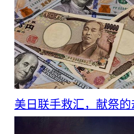
美日联手救汇，献祭的