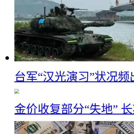
台军“汉光演习”状况频
金价收复部分“失地” 