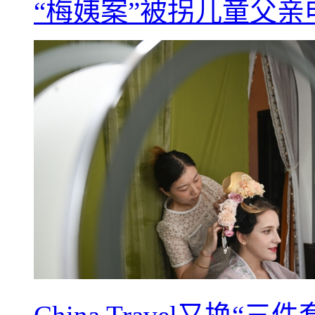
“梅姨案”被拐儿童父