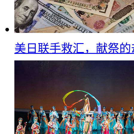
美日联手救汇，献祭的