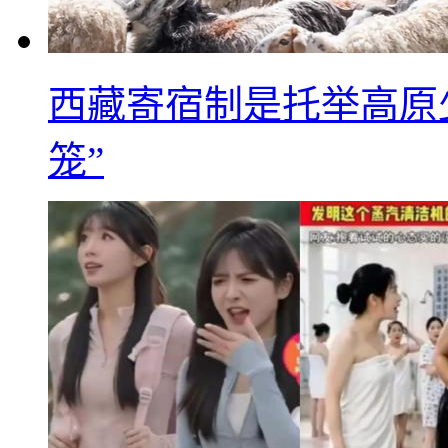
西藏寄宿制是托举高原
笼”