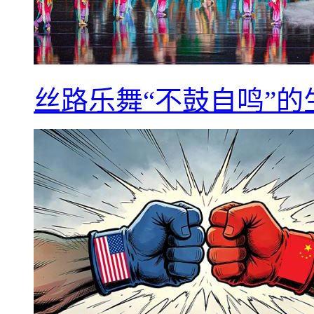
丝路乐舞“不鼓自鸣”