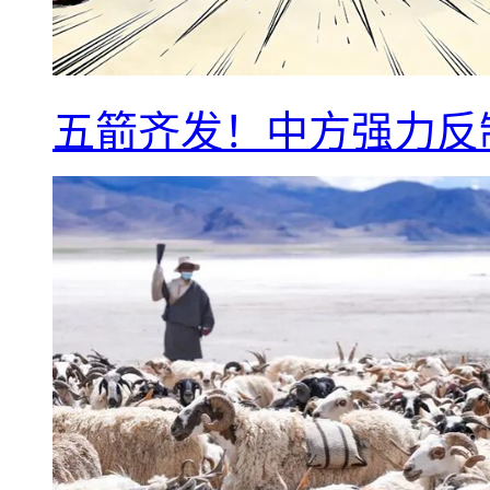
五箭齐发！中方强力反