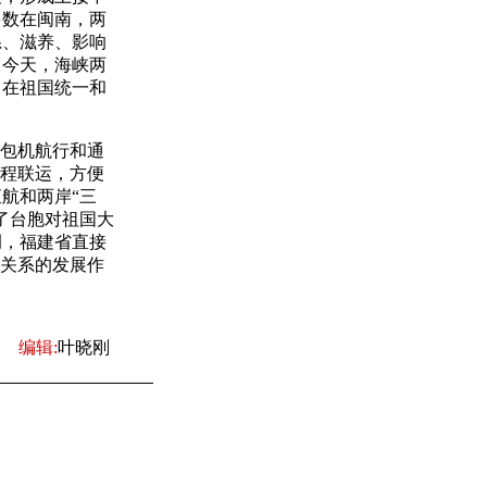
多数在闽南，两
系、滋养、影响
。今天，海峡两
，在祖国统一和
包机航行和通
全程联运，方便
航和两岸“三
了台胞对祖国大
调，福建省直接
岸关系的发展作
编辑:
叶晓刚