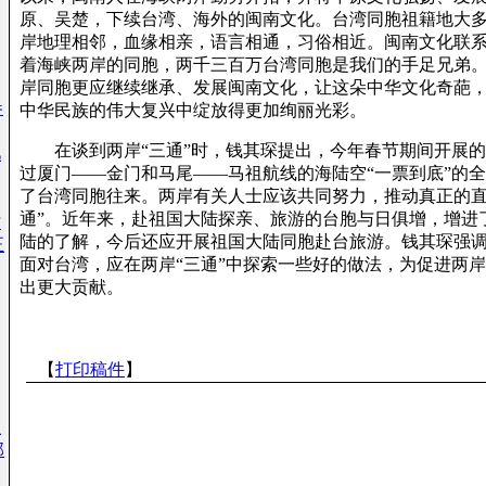
原、吴楚，下续台湾、海外的闽南文化。台湾同胞祖籍地大
岸地理相邻，血缘相亲，语言相通，习俗相近。闽南文化联
着海峡两岸的同胞，两千三百万台湾同胞是我们的手足兄弟
岸同胞更应继续继承、发展闽南文化，让这朵中华文化奇葩
参
中华民族的伟大复兴中绽放得更加绚丽光彩。
在谈到两岸“三通”时，钱其琛提出，今年春节期间开展的
几
过厦门——金门和马尾——马祖航线的海陆空“一票到底”的
了台湾同胞往来。两岸有关人士应该共同努力，推动真正的直
通”。近年来，赴祖国大陆探亲、旅游的台胞与日俱增，增进
时
陆的了解，今后还应开展祖国大陆同胞赴台旅游。钱其琛强
正
面对台湾，应在两岸“三通”中探索一些好的做法，为促进两
出更大贡献。
【
打印稿件
】
生
部