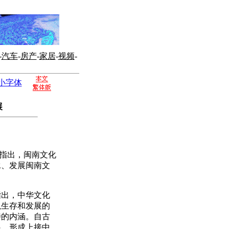
-
汽车
-
房产
-
家居
-
视频
-
小字体
展
指出，闽南文化
承、发展闽南文
出，中华文化
以生存和发展的
特的内涵。自古
展，形成上接中