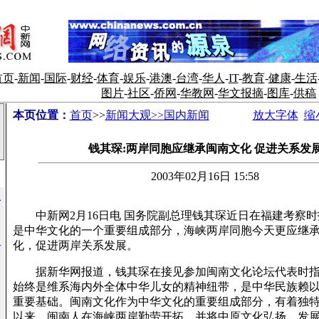
首页
-
新闻
-
国际
-
财经
-
体育
-
娱乐
-
港澳
-
台湾
-
华人
-
IT
-
教育
-
健康
-
生活
图片
-
社区
-
侨网
-
华教网
-
华文报摘
-
图库
-
供稿
本页位置：
首页
>>
新闻大观>>国内新闻
放大字体
缩
钱其琛:两岸同胞应继承闽南文化 促进关系发
2003年02月16日 15:58
上
中新网2月16日电 国务院副总理钱其琛近日在福建考察时
是中华文化的一个重要组成部分，海峡两岸同胞今天更应继
辰
化，促进两岸关系发展。
据新华网报道，钱其琛在接见参加闽南文化论坛代表时指
始终是维系海内外全体中华儿女的精神纽带，是中华民族赖
重要基础。闽南文化作为中华文化的重要组成部分，有着独
以来，闽南人在海峡两岸勤劳开拓，并将中原文化弘扬、发