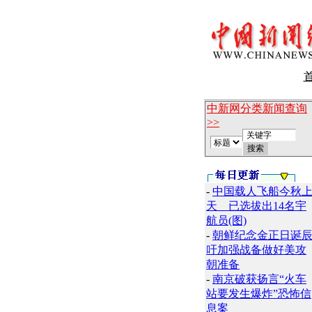
中新网分类新闻查询
>>
-
中国载人飞船今秋
天 已选拔出14名宇
航员(图)
-
朝鲜纪念金正日诞
吁加强战备做好美攻
朝准备
-
南京破获扬言“火车
站要发生爆炸”恐怖信
息案