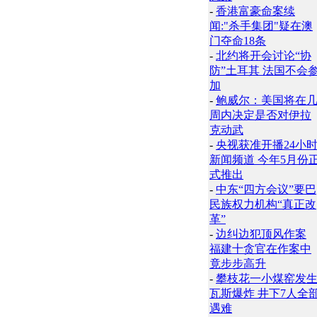
-
香港富豪命案续
闻:"杀手集团"疑在澳
门夺命18条
-
北约将开会讨论“协
防”土耳其 法国不会
加
-
鲍威尔：美国将在
周内决定是否对伊拉
克动武
-
央视获准开播24小
新闻频道 今年5月份
式推出
-
中东“四方会议”要巴
民族权力机构“真正改
革”
-
边纠边犯顶风作案
福建十贪官在作案中
竟步步高升
-
攀枝花一小煤窑发
瓦斯爆炸 井下7人全
遇难