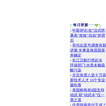
-
中新评论:在“法式炸
薯条”改姓“自由”的背
后
-
哥伦比亚号调查有
进展 失事直接原因基
本确定
-
长江沉船打捞起水
环保部门:水质未被硫
酸污染
-
北京急需八至十万
新技术人才 10个专业
最吃香
-
美国称将有8国支持
动武 获“动武令”仅一
票之遥
-
住房按揭首付五成