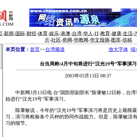
页
-
新闻
-
国际
-
财经
-
体育
-
娱乐
-
港澳
-
台湾
-
华人
-
IT
-
教育
-
健康
-
生活
-
片
-
社区
-
侨网
-
华教网
-
华文报摘
-
图库
-
供稿
本页位置：
首页
>>
台湾频道
放大字体
缩
台当局称:4月中旬将进行“汉光19号”军事演习
2003年03月13日 08:37
中新网3月13日电 台“国防部副部长”陈肇敏12日称，台湾
始进行“汉光19号”军事演习。
陈肇敏说，今年的“汉光19号”军事演习将是历史上规模最
习，演习将检验各个兵种的协同作战能力。但是，陈肇敏没
习的细节。