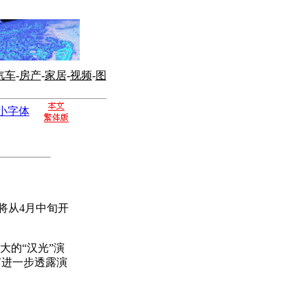
汽车
-
房产
-
家居
-
视频
-
图
小字体
将从4月中旬开
大的“汉光”演
有进一步透露演