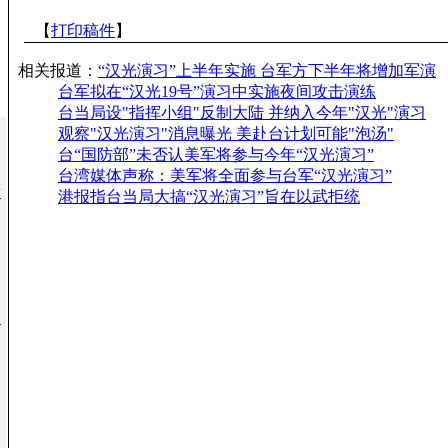
【
打印稿件
】
相关报道：
“汉光演习”上半年实施 台军方下半年将增加军演
台军拟在“汉光19号”演习中实施夜间攻击演练
台当局设"指挥小组"反制大陆 并纳入今年"汉光"演习
观察"汉光演习"消息曝光 美赴台计划可能"泡汤"
台“国防部”未否认美军将参与今年“汉光演习”
台湾媒体声称：美军将全面参与台军“汉光演习”
新
港报指台当局大搞“汉光演习”旨在以武拒统
高
？