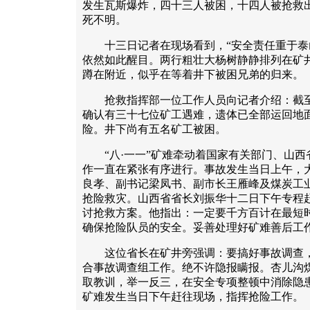
发生瓦斯爆炸，四十三人被困，十四人被抢救
死不明。
十三日记者在现场看到，“安全责任重于泰山
依然如此醒目。两行粗壮大杨树静静排列在矿
蹲在附近，似乎在等着井下被困兄弟的归来。
抢救指挥部一位工作人员向记者介绍：截至
确认有三十七位矿工遇难，遗体已全部运回地
险。井下尚有五名矿工被困。
“八·一一”矿难牵动着国家有关部门、山西
作一直在紧张有序进行。事故发生当日上午，
良孝、副书记梁凤书、副市长王雁峰及煤炭工
抢险救灾。山西省省长刘振华十二日下午专程
讨抢救方案。他指出：一定要千方百计在最短
确保抢险队员的安全。妥善处理好矿难善后工
这位省长在矿井旁强调：要搞好事故调查，
合事故调查组工作。绝不许隐报瞒报。杏儿沟
取教训，举一反三，在安全专项整顿中消除隐
矿难发生当日下午赶往现场，指挥抢险工作。