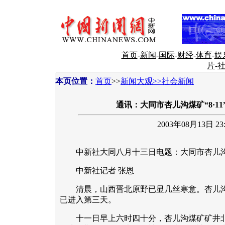
首页
-
新闻
-
国际
-
财经
-
体育
-
娱
片
-
本页位置：
首页
>>
新闻大观>>社会新闻
通讯：大同市杏儿沟煤矿“8·1
2003年08月13日 23:
中新社大同八月十三日电题：大同市杏儿沟煤
中新社记者 张恩
清晨，山西晋北原野已显几丝寒意。杏儿沟煤
已进入第三天。
十一日早上六时四十分，杏儿沟煤矿矿井北