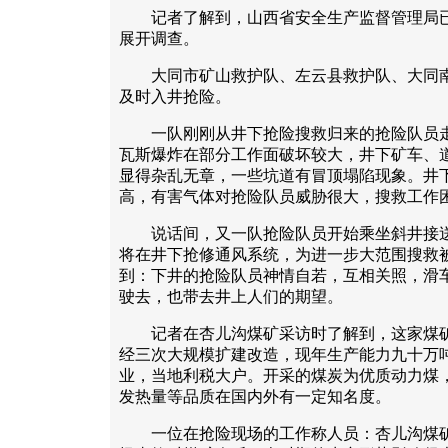
记者了解到，山西省安全生产监督管理局已
展开调查。
大同市矿山救护队、左云县救护队、大同南
及时入井抢险。
一队刚刚从井下抢险搜救归来的抢险队员走
瓦斯爆炸在部分工作面破坏较大，井下矿车、
显得杂乱无章，一些坑道有冒顶塌陷现象。井
高，有害气体对抢险队员威胁很大，搜救工作
说话间，又一队抢险队员开始乘坐斜井接送
将在井下抢修通风系统，为进一步大范围搜救
到：下井的抢险队员神情自若，互相关照，滑
驶去，也带去井上人们的期望。
记者在杏儿沟煤矿采访时了解到，这家煤矿
经三次大规模扩建改造，现年生产能力九十万
业，当地利税大户。开采的煤炭为优质动力煤
发热量等品质在国内外有一定知名度。
一位在抢险现场的工作称人员：杏儿沟煤矿