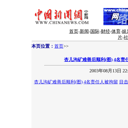
首页
-
新闻
-
国际
-
财经
-
体育
-
娱
片
-
本页位置：
首页
>>
杏儿沟矿难善后顺利(图)
4名责
2003年08月13日 22:
杏儿沟矿难善后顺利(图)
4名责任人被拘留
目