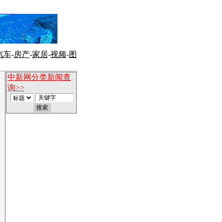
汽车
-
房产
-
家居
-
视频
-
图
中新网分类新闻查
询>>