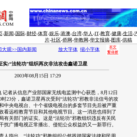
页
-
新闻
-
国际
-
财经
-
体育
-
娱乐
-
港澳
-
台湾
-
华人
-
IT
-
教育
-
健康
-
生活
-
片
-
社区
-
侨网
-
华教网
-
华文报摘
-
图库
-
供稿
闻大观>>国内新闻
放大字体
缩小字体
证实:“法轮功”组织再次非法攻击鑫诺卫星
2003年08月15日 17:29
 记者从信息产业部国家无线电监测中心获悉，8月12日
日20时23分，鑫诺卫星再次受到“法轮功”邪教非法信号的攻
和中央电视台、十个省级电视台的多套节目先后被严重
收看远程教育节目和其他电视节目。这一消息也得到了
局有关部门的证实。这是“法轮功”邪教组织违反有关民
干扰广播电视正常播出、侵犯公众权益的又一新罪行。
人指出，“法轮功”邪教组织公然践踏国家法律和民用