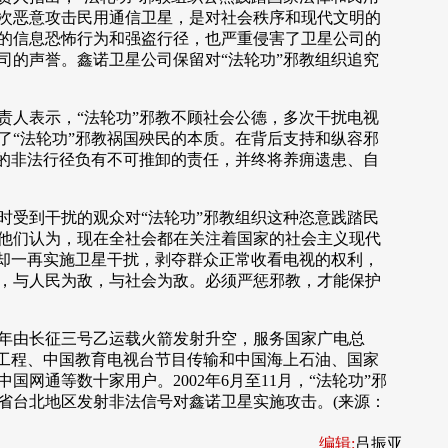
次恶意攻击民用通信卫星，是对社会秩序和现代文明的
的信息恐怖行为和强盗行径，也严重侵害了卫星公司的
司的声誉。鑫诺卫星公司保留对“法轮功”邪教组织追究
人表示，“法轮功”邪教不顾社会公德，多次干扰电视
了“法轮功”邪教祸国殃民的本质。在背后支持和纵容邪
”的非法行径负有不可推卸的责任，并终将养痈遗患、自
受到干扰的观众对“法轮功”邪教组织这种恣意践踏民
他们认为，现在全社会都在关注着国家的社会主义现代
”却一再实施卫星干扰，剥夺群众正常收看电视的权利，
，与人民为敌，与社会为敌。必须严惩邪教，才能保护
年由长征三号乙运载火箭发射升空，服务国家广电总
视工程、中国教育电视台节目传输和中国海上石油、国家
国网通等数十家用户。2002年6月至11月，“法轮功”邪
省台北地区发射非法信号对鑫诺卫星实施攻击。(来源：
编辑:
吕振亚