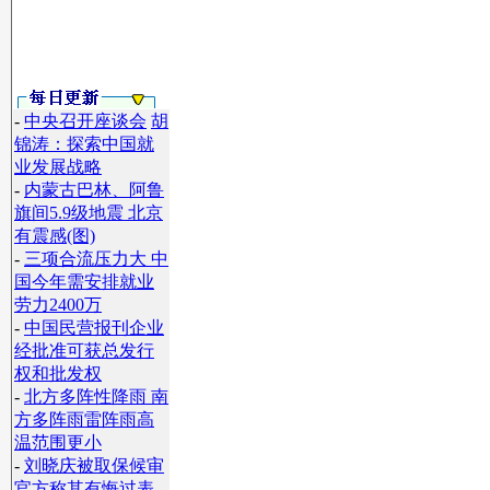
-
中央召开座谈会
胡
锦涛：探索中国就
业发展战略
-
内蒙古巴林、阿鲁
旗间5.9级地震 北京
有震感(图)
-
三项合流压力大 中
国今年需安排就业
劳力2400万
-
中国民营报刊企业
经批准可获总发行
权和批发权
-
北方多阵性降雨 南
方多阵雨雷阵雨高
温范围更小
-
刘晓庆被取保候审
官方称其有悔过表