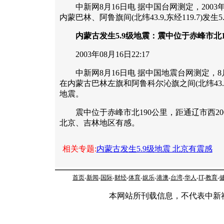
中新网8月16日电 据中国台网测定，2003年08
内蒙巴林、阿鲁旗间(北纬43.9,东经119.7)发生
内蒙古发生5.9级地震：震中位于赤峰市北1
2003年08月16日22:17
中新网8月16日电 据中国地震台网测定，8月1
在内蒙古巴林左旗和阿鲁科尔沁旗之间(北纬43.9度
地震。
震中位于赤峰市北190公里，距通辽市西20
北京、吉林地区有感。
相关专题:
内蒙古发生5.9级地震 北京有震感
首页
-
新闻
-
国际
-
财经
-
体育
-
娱乐
-
港澳
-
台湾
-
华人
-
IT
-
教育
-
本网站所刊载信息，不代表中新