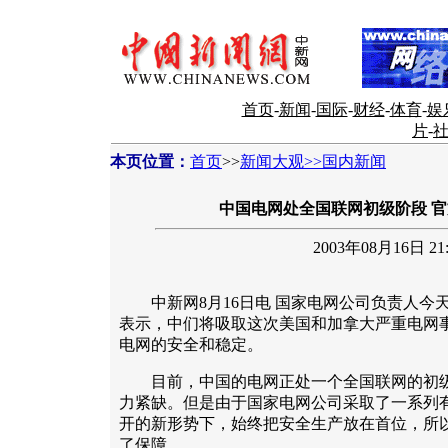
首页
-
新闻
-
国际
-
财经
-
体育
-
娱
片
-
本页位置：
首页
>>
新闻大观>>国内新闻
中国电网处全国联网初级阶段 
2003年08月16日 21:
中新网8月16日电 国家电网公司负责人今
表示，中们将吸取这次美国和加拿大严重电网
电网的安全和稳定。
目前，中国的电网正处一个全国联网的初级
力紧缺。但是由于国家电网公司采取了一系列
开的新形势下，始终把安全生产放在首位，所
了保障。