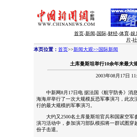
首页
-
新闻
-
国际
-
财经
-
体育
-
娱
片
-
本页位置：
首页
>>
新闻大观>>国际新闻
土库曼斯坦举行10余年来最大
2003年08月17日 11:
中新网8月17日电 据法国《航宇防务》消息，
海海岸举行了一次大规模反恐军事演习，此次演
行的最大规模的军事演习。
大约又2500名土库曼斯坦官兵和国家空军
演习活动中，参加演习部队模拟将一群试图穿
份子击退。