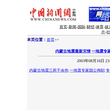
首页
-
新闻
-
国际
-
财经
-
体育
-
娱
片
-
本页位置：
首页
>>
内蒙古地震最新灾情
一地震专
2003年08月16日 23:
内蒙古地震三死千余伤
一地震专家因公殉职
专