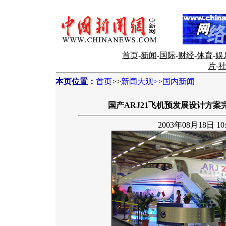
首页
-
新闻
-
国际
-
财经
-
体育
-
娱
片
-
本页位置：
首页
>>
新闻大观>>国内新闻
国产ARJ21飞机预发展设计方案完
2003年08月18日 10: