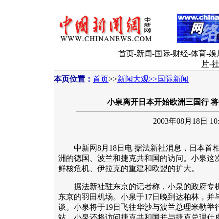
首页
-
新闻
-
国际
-
财经
-
体育
-
娱
片
-
本页位置：
首页
>>
新闻大观>>国际新闻
小泉离开日本开始欧洲三国行 
2003年08月18日 10:
中新网8月18日电 据法新社消息，日本首相
洲的德国、波兰和捷克共和国的访问。小泉这
鲜核危机、伊拉克的重建和欧盟的扩大。
据法新社驻东京的记者称，小泉的政府专机于北
东京的羽田机场。小泉于17日晚到达柏林，并
谈。小泉将于19日飞往华沙与波兰总理米勒举
站，小泉还将访问捷克共和国并与捷克总理什