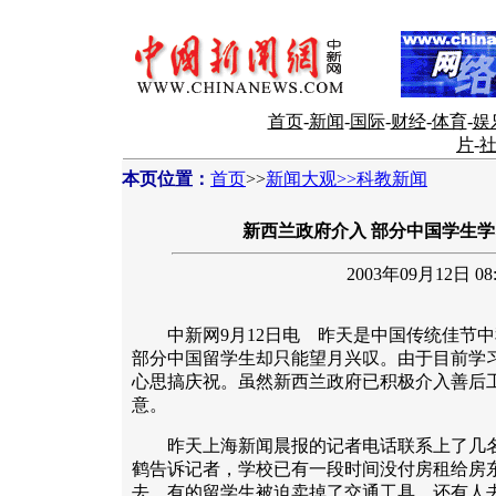
首页
-
新闻
-
国际
-
财经
-
体育
-
娱
片
-
本页位置：
首页
>>
新闻大观>>科教新闻
新西兰政府介入 部分中国学生
2003年09月12日 08:
中新网9月12日电 昨天是中国传统佳节中
部分中国留学生却只能望月兴叹。由于目前学
心思搞庆祝。虽然新西兰政府已积极介入善后
意。
昨天上海新闻晨报的记者电话联系上了几名
鹤告诉记者，学校已有一段时间没付房租给房
去。有的留学生被迫卖掉了交通工具，还有人