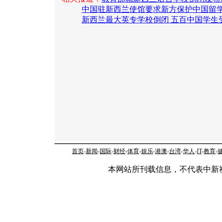
中国驻新西兰使馆要求新方保护中国留
新西兰最大英专学校倒闭 五百中国学生
首页
-
新闻
-
国际
-
财经
-
体育
-
娱乐
-
港澳
-
台湾
-
华人
-
IT
-
教育
-
本网站所刊载信息，不代表中新