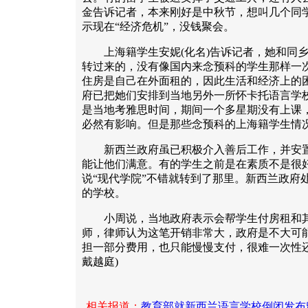
金告诉记者，本来刚好是中秋节，想叫几个同
示现在“经济危机”，没钱聚会。
上海籍学生安妮(化名)告诉记者，她和同乡
转过来的，没有像国内来念预科的学生那样一
住房是自己在外面租的，因此生活和经济上的
府已把她们安排到当地另外一所怀卡托语言学
是当地考雅思时间，期间一个多星期没有上课
必然有影响。但是那些念预科的上海籍学生情
新西兰政府虽已积极介入善后工作，并安置
能让他们满意。有的学生之前是在素质不是很
说“现代学院”不错就转到了那里。新西兰政府
的学校。
小周说，当地政府表示会帮学生付房租和其
师，律师认为这笔开销非常大，政府是不大可
担一部分费用，也只能慢慢支付，很难一次性还
戴越庭)
相关报道：
教育部就新西兰语言学校倒闭发布留