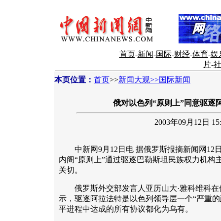
首页
-
新闻
-
国际
-
财经
-
体育
-
娱
片
-
本页位置：
首页
>>
新闻大观>>国际新闻
俄对以色列“原则上”同意驱逐
2003年09月12日 15:
中新网9月12日电 据俄罗斯报摘新闻网12
内阁“原则上”通过驱逐巴勒斯坦民族权力机构
关切。
俄罗斯外交部发言人亚历山大·雅科维科在
示，驱逐阿拉法特是以色列领导层一个“严重的
平进程中达成的所有协议都化为乌有。