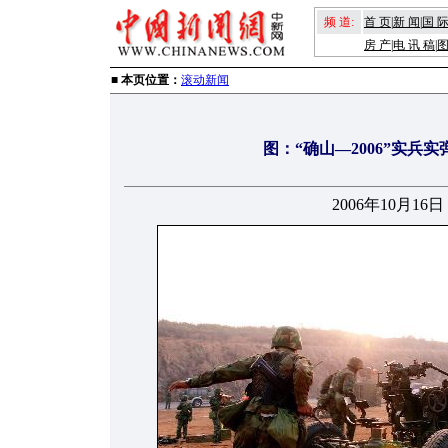
频 道:
首 页
|
新 闻
|
国 
房 产
|
电 讯 稿
|
■ 本页位置：
滚动新闻
图：“确山—2006”实兵实
2006年10月16日 