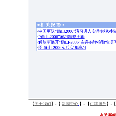
:::相 关 报 道:::
·
中国军队“确山2006”演习进入实兵实弹对
·
“确山-2006”演习精彩图辑
·
解放军展开"确山-2006"实兵实弹检验性演习
·
图:确山-2006实兵实弹演习
【
关于我们
】-
【
新闻中心
】-
【
供稿服务
】-
【
有奖新