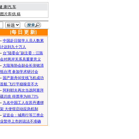
健 康
|
汽 车
|
图片库
|
供 稿
[每 日 更 新]
-
中国赴日留学人员人数累
计达到九十万人
-
台"陆委会"副主委：江陈
会对两岸关系具重要意义
-
大陆海协会副会长张铭清
抵台湾 参加学术研讨会
-
国产新舟60支线飞机成功
首航 飞行平稳噪音不大
-
阿利耶夫再次当选阿塞拜
疆总统 得票率为88.73%
-
九名中国工人在苏丹遭绑
架 大使馆启动应急机制
-
证监会：城商行等三类企
业暂停上市的说法不准确