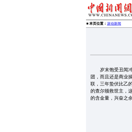
■ 本页位置：
滚动新闻
岁末饱受丑闻冲击
团，而且还是商业
联，三年蛰伏比乙
的查尔顿救世主，
的含金量，兴奋之