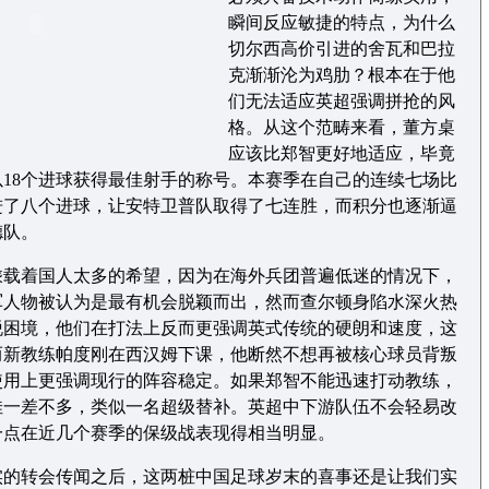
瞬间反应敏捷的特点，为什么
切尔西高价引进的舍瓦和巴拉
克渐渐沦为鸡肋？根本在于他
们无法适应英超强调拼抢的风
格。从这个范畴来看，董方桌
应该比郑智更好地适应，毕竟
18个进球获得最佳射手的称号。本赛季在自己的连续七场比
进了八个进球，让安特卫普队取得了七连胜，而积分也逐渐逼
德队。
着国人太多的希望，因为在海外兵团普遍低迷的情况下，
军人物被认为是最有机会脱颖而出，然而查尔顿身陷水深火热
脱困境，他们在打法上反而更强调英式传统的硬朗和速度，这
而新教练帕度刚在西汉姆下课，他断然不想再被核心球员背叛
使用上更强调现行的阵容稳定。如果郑智不能迅速打动教练，
佳一差不多，类似一名超级替补。英超中下游队伍不会轻易改
一点在近几个赛季的保级战表现得相当明显。
转会传闻之后，这两桩中国足球岁末的喜事还是让我们实