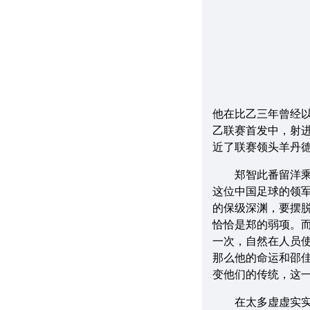
他在比乙三年曾经以
乙联赛首发中，射
近了联赛领头羊丹
郑智此番留洋乘载
这位中国足球的领
的保级深渊，要摆
恰恰是郑的弱项。
一次，自然在人员
那么他的命运和邵
变他们的传统，这
在太多虚虚实实的