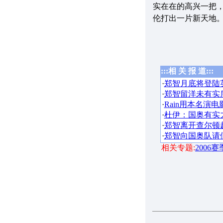
实在在的高兴一把，
伦打出一片新天地
:::相 关 报 道:::
·
郑智月底将登陆英
·
郑智留洋未有实
·
Rain用本名演电
·
杜伊：国奥有实
·
郑智离开查尔顿
·
郑智向国奥队请
相关专题:
2006