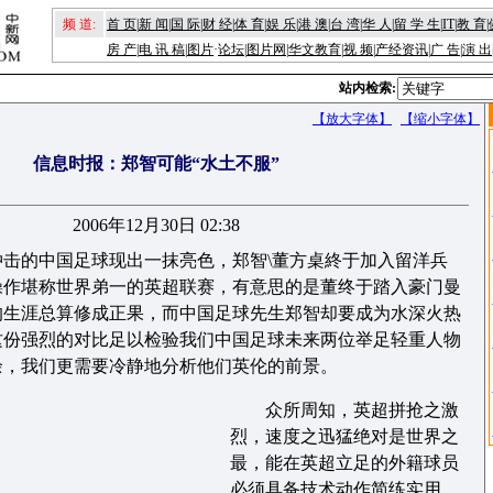
频 道:
首 页
|
新 闻
|
国 际
|
财 经
|
体 育
|
娱 乐
|
港 澳
|
台 湾
|
华 人
|
留 学 生
|
IT
|
教 育
|
房 产
|
电 讯 稿
|
图片
·
论坛
|
图片网
|
华文教育
|
视 频
|
产经资讯
|
广 告
|
演 出
站内检索:
【放大字体】
【缩小字体】
信息时报：郑智可能“水土不服”
2006年12月30日 02:38
的中国足球现出一抹亮色，郑智\董方桌終于加入留洋兵
操作堪称世界弟一的英超联赛，有意思的是董终于踏入豪门曼
的生涯总算修成正果，而中国足球先生郑智却要成为水深火热
这份强烈的对比足以检验我们中国足球未来两位举足轻重人物
余，我们更需要冷静地分析他们英伦的前景。
众所周知，英超拼抢之激
烈，速度之迅猛绝对是世界之
最，能在英超立足的外籍球员
必须具备技术动作简练实用，