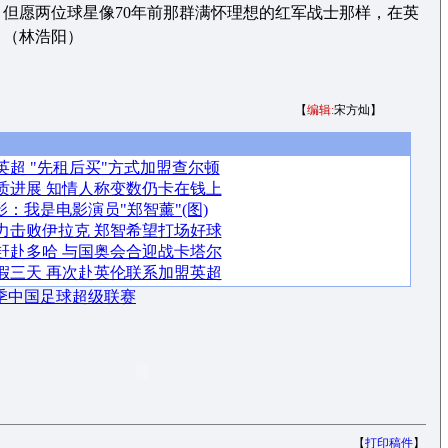
但愿两位球星像70年前那群满怀理想的红军战士那样，在英
。（林浩阳）
【
编辑:
宋方灿】
超 "先租后买"方式加盟查尔顿
质进展 知情人称变数仍卡在钱上
影：我是电影演员"郑智薰"(图)
力击败伊拉克 郑智希望打场好球
赶赴多哈 与国奥会合迎战卡塔尔
假三天 再次赴英伦联系加盟英超
赛季中国足球超级联赛
【
打印稿件
】