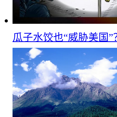
瓜子水饺也“威胁美国”