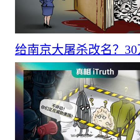
给南京大屠杀改名？3