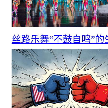
丝路乐舞“不鼓自鸣”