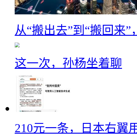
从“搬出去”到“搬回来
这一次，孙杨坐着聊
210元一条，日本右翼