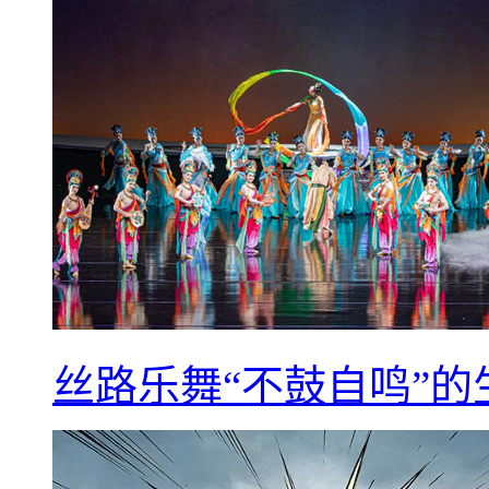
丝路乐舞“不鼓自鸣”