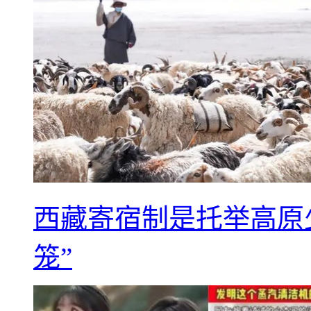
西藏寄宿制是托举高原
笼”