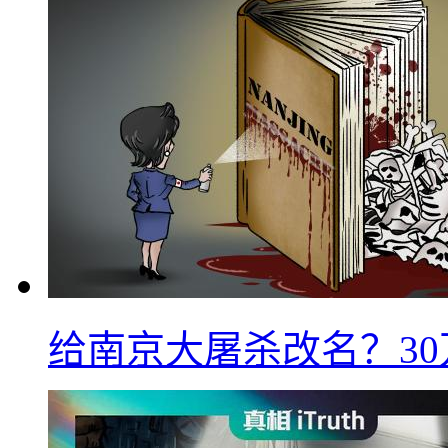
给南京大屠杀改名？3