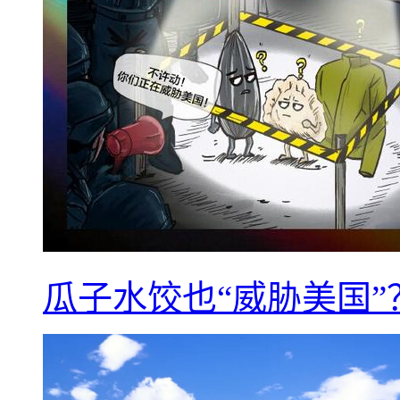
瓜子水饺也“威胁美国”