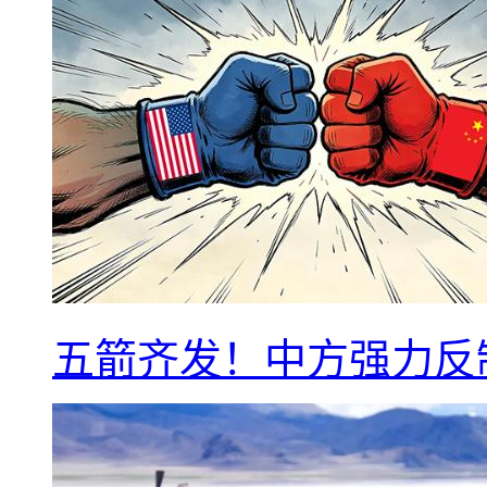
五箭齐发！中方强力反