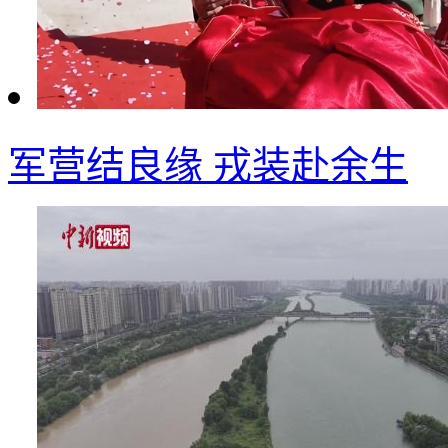
军营结良缘 戎装赴余生