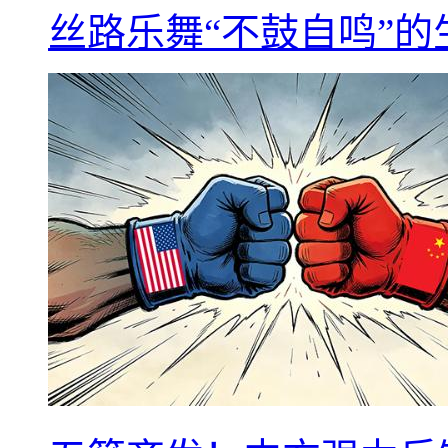
丝路乐舞“不鼓自鸣”