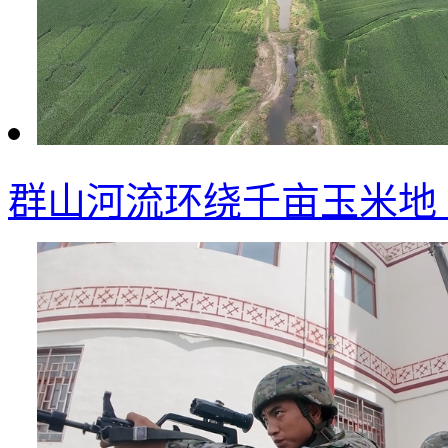
群山河流环绕千亩玉米地 