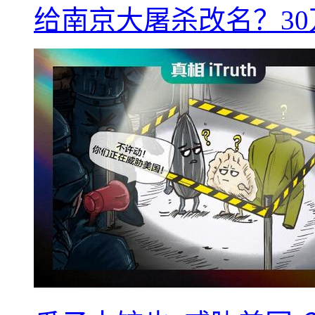
给南京大屠杀改名？3