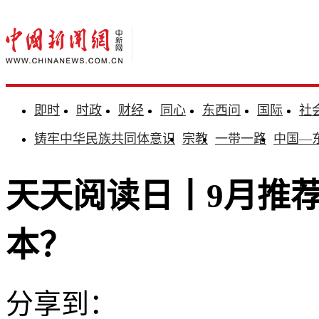
即时
时政
财经
同心
东西问
国际
社
铸牢中华民族共同体意识
宗教
一带一路
中国—
天天阅读日丨9月推
本？
分享到：