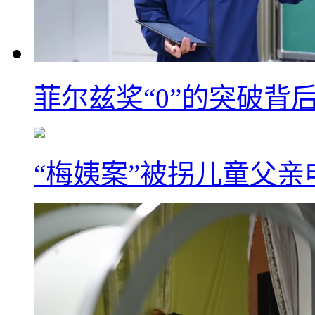
菲尔兹奖“0”的突破背
“梅姨案”被拐儿童父