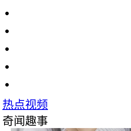
热点视频
奇闻趣事