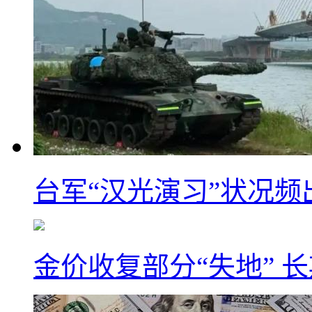
台军“汉光演习”状况频
金价收复部分“失地” 