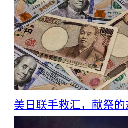
美日联手救汇，献祭的