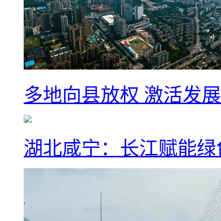
多地向县放权 激活发
湖北咸宁：长江赋能绿