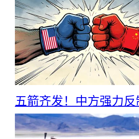
五箭齐发！中方强力反