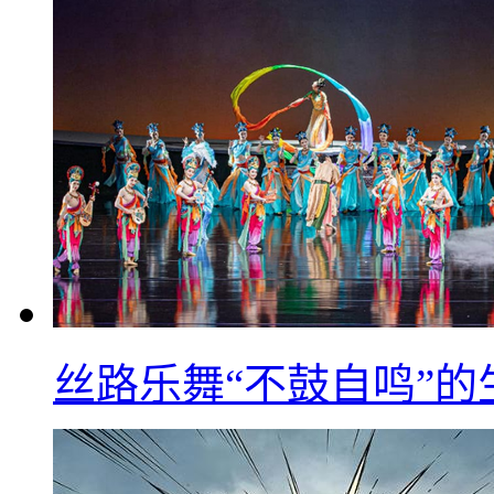
丝路乐舞“不鼓自鸣”