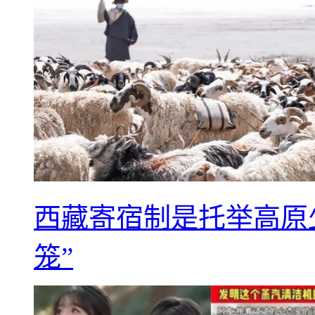
西藏寄宿制是托举高原
笼”